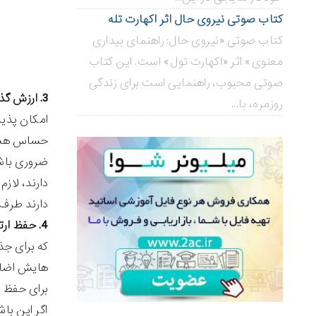
کتاب صوتی نیروی حال اثر اکهارت تله
کتاب صوتی «نیروی حال: راهنمای بیداری
معنوی» اثر «اکهارت تول» است. این کتاب
صوتی محبوب، راهنمایی است برای زندگی
3. ارزش گذاری بر بهترین مشتریان:
روزمره، با...
امکان پذی
حساس هستن
ضروری باشد
دارند، لاز
دارند طرف 
4. حفظ ارتباط با مشتریان با ارزش:
که برای جذ
هایش اضافه
برای حفظ 
اگر این با