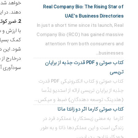
خواهد شد. 
Real Company Bio: The Rising Star of
دهند. در ا
UAE’s Business Directories
2. ضرر کوتاه مدت و سود بلند مدت:
In just a short time since its launch, Real
با ارزش و س
Company Bio (RCO) has gained massive
کمک بسیاری
attention from both consumers and
شود. این د
businesses...
درخارج از 
کتاب صوتی و PDF قدرت جذبه از برایان
سودآوری آ
تریسی
کتاب صوتی و کتاب الکترونیکی PDF قدرت
جذبه از برایان تریسی ارائه از استدیو تِدْسا
(هلدینگ توسعه دهندگان) ضبط و میکس...
کتاب صوتی کارما اثر دو زانتا ماتا
کارما به معنی زیستکار یا عملکرد فرد در
زندگی است و این عملکردها ذاتا و به طور
خودکار نتایجی در این...