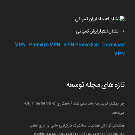
-
نشان اعتبار ایران کمپانی
VPN
Premium VPN
VPN Promotion
Download
|
|
|
VPN
تازه های مجله توسعه
چرا بیشتر تریدرها رشد نمی‌کنند؟ راهکاری که FlowGenio ارائه
می‌دهد
هشدار: گزارش فعالیت مشکوک کارگزاری مالی و ارزی قشم
501036018 | 971***77739 | 971***66669 nerkhuae