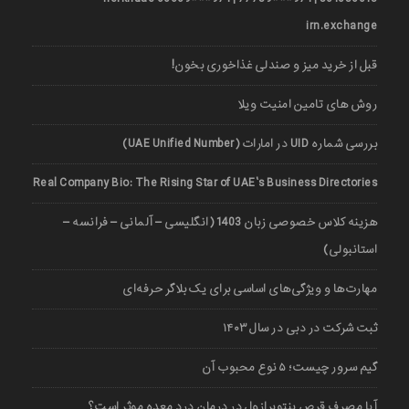
irn.exchange
قبل از خرید میز و صندلی غذاخوری بخون!
روش های تامین امنیت ویلا
بررسی شماره UID در امارات (UAE Unified Number)
Real Company Bio: The Rising Star of UAE’s Business Directories
هزینه کلاس خصوصی زبان 1403 (انگلیسی – آلمانی – فرانسه –
استانبولی)
مهارت‌ها و ویژگی‌های اساسی برای یک بلاگر حرفه‌ای
ثبت شرکت در دبی در سال ۱۴۰۳
گیم سرور چیست؛ ۵ نوع محبوب آن
آیا مصرف قرص پنتوپرازول در درمان درد معده موثر است؟