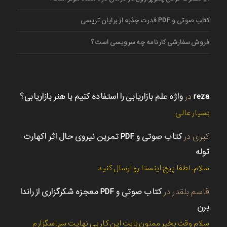
کتاب صوتی و PDF قدرت جذبه از برایان تریسی
فروش سفارشی کارنامه چه سرویسی است؟
reza
در
واژه علم بازاریابی را استفاده کنیم یا هنر بازاریابی؟
بسیار عالی
کبری
در
کتاب صوتی و PDF تمرین نیروی حال اثر اکهارت
توله
سلام. لطفا پیج اینستا رو ارسال کنید
قاسم بلقدر
در
کتاب صوتی و PDF معجزه شکرگزاری از راندا
برن
سلام وقت بخیر ممنون بابت این کار بی نهایت سپاسگزارم