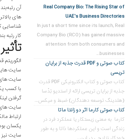
Real Company Bio: The Rising Star of
UAE’s Business Directories
های بالاتر
In just a short time since its launch, Real
Company Bio (RCO) has gained massive
کار رتبه بن
تأثیر ال
attention from both consumers and
businesses...
الگوریتم ق
کتاب صوتی و PDF قدرت جذبه از برایان
تریسی
کتاب صوتی و کتاب الکترونیکی PDF قدرت
با کسب یک 
جذبه از برایان تریسی ارائه از استدیو تِدْسا
گرفتن لینک
(هلدینگ توسعه دهندگان) ضبط و میکس...
سایت های ب
کتاب صوتی کارما اثر دو زانتا ماتا
کارما به معنی زیستکار یا عملکرد فرد در
یکسان بودن
زندگی است و این عملکردها ذاتا و به طور
خودکار نتایجی در این...