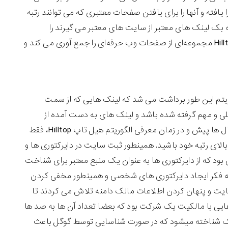
ل صفحات حرفه‌ای و تخصصی را یافته و آنها را برای یافتن صفحات معتبری که می توانند رتبه
 بک لینک های معتبر از سایت های معتبر می گیرند را
شناسایی کرده و رتبه بندی آنها را بالا بکشد.پس، به جای جستجو در کل وب، Hilltop مجموعه‌ای از صفحات وب حرفه‌ای را جمع آوری می کند و
ریتم این طور برداشت می شد که لینک هایی که از سمت
توری های اصلی و مهم گرفته شده باشد و لینک های به دست آمده از
سایت های مرتبط با رتبه بالا همگی باعث پیشرفت در رتبه سایت می شوند. سال ها پیش و در زمان معرفی الگوریتم هیل تاپ Hilltop، فقط
لای رتبه خود باشید. همینطور ثبت سایت در دایرکتوری ها و
بود که از دایرکتوری ها به عنوان یک منبع معتبر برای شناخت
به فکر ایجاد دایرکتوری های شخصی و همینطور مخفی کردن
فاده از IP های اختصاصی برای هر سایت و پنهان کردن اطلاعات مالک دامنه تلاش می کردند تا
ایی با مالکیت یک شرکت بود که بعضا تعداد آن ها به صد ها
ان PBN یا همان شبکه خصوصی لینک شناخته میشود که در صورت شناسایی توسط گوگل باعث