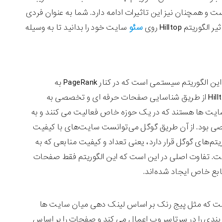
 و همچنان نیز این تاثیرات ادامه دارد. شما به عنوان فردی
سئو
م Hilltop روی
سایت خود را بدانید تا به وسیله
هدف اولیه الگوریتم HillTop شناسایی صفحات معتبر برای رتبه بندی بهتر است . این الگوریتم سیستمی است که در کنار PageRank به
شناسایی سایت های معتبر و حرفه ای می پردازد. الگوریتم الگوریتم هیل تاپ Hilltop از طریق شناسایی صفحات حرفه ای و تخصصی به
یت ها هستند که در یک حوزه خاص فعالیت می کنند و به
 بود. از آن طریق گوگل می‌توانست سایت‌های با کیفیت
ریتم‌های گوگل قرار دارد، یعنی تعداد و کیفیت منابعی که به
ت. تفاوت اصلی در این است که این الگوریتم فقط صفحات
ع خاص ایجاد شده‌اند.
 ارتباط سنج” دانست که مثل پیج رنک بر اساس لینک دهی میان سایت ها
 کند ولی عملکرد این دو الگوریتم کمی متفاوت است. PageRank رتبه بندی را در سرتاسر وب اعمال می کند و صفحات را بر اساس