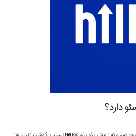
در سال ۲۰۰۳ الگوریتمی معرفی شد که از مهم ترین الگوریتم های موتورهای جستجو است،که نامش الگوریتم Hilltop است. با گذشت تقریبا ۱۵