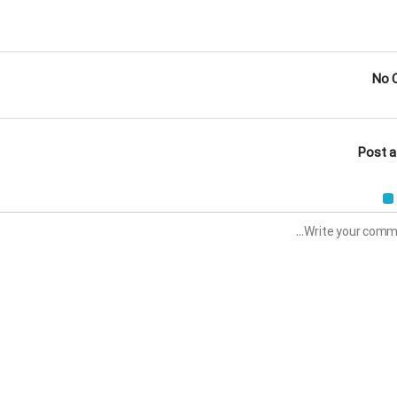
No 
Post 