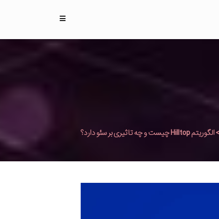
الگوریتم Hilltop چیست و چه تاثیری بر سئو دارد؟