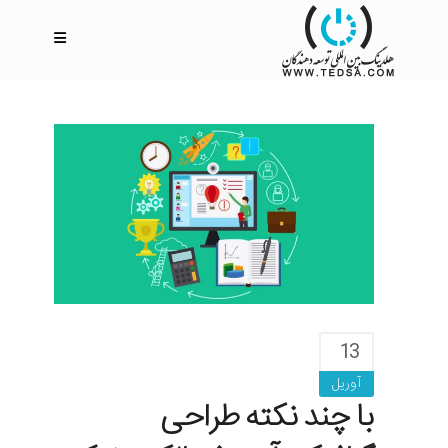
13
آوریل
با چند نکته طراحی