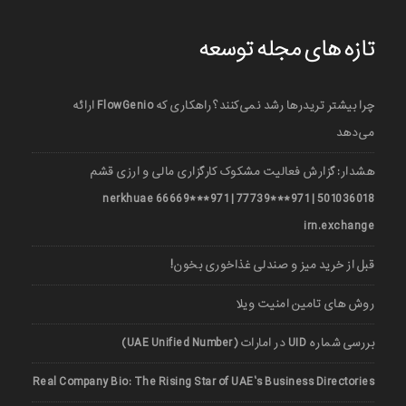
تازه های مجله توسعه
چرا بیشتر تریدرها رشد نمی‌کنند؟ راهکاری که FlowGenio ارائه
می‌دهد
هشدار: گزارش فعالیت مشکوک کارگزاری مالی و ارزی قشم
501036018 | 971***77739 | 971***66669 nerkhuae
irn.exchange
قبل از خرید میز و صندلی غذاخوری بخون!
روش های تامین امنیت ویلا
بررسی شماره UID در امارات (UAE Unified Number)
Real Company Bio: The Rising Star of UAE’s Business Directories