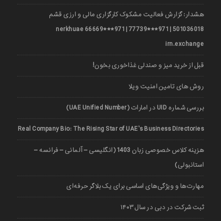
هشدار: گزارش فعالیت مشکوک کارگزاری مالی و ارزی قشم
501036018 | 971***77739 | 971***66669 nerkhuae
irn.exchange
قبل از خرید میز و صندلی غذاخوری بخون!
روش های تامین امنیت ویلا
بررسی شماره UID در امارات (UAE Unified Number)
Real Company Bio: The Rising Star of UAE’s Business Directories
هزینه کلاس خصوصی زبان 1403 (انگلیسی – آلمانی – فرانسه –
استانبولی)
مهارت‌ها و ویژگی‌های اساسی برای یک بلاگر حرفه‌ای
ثبت شرکت در دبی در سال ۱۴۰۳