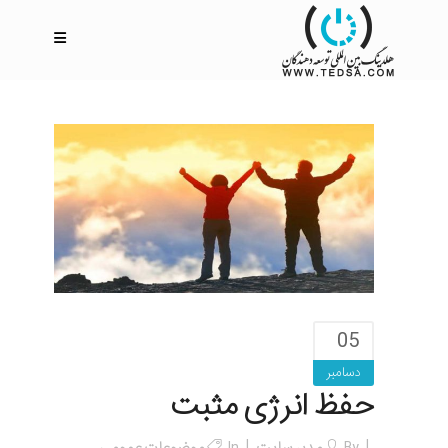
05
دسامبر
حفظ انرژی مثبت
By
مدیر سایت
In
موضوعات عمومی