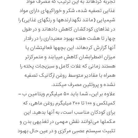
تجربه کرده‎اند به این ترتیب که مصرف مواد
غذایی تصفیه شده، شکر و خوراکی‎های دارای مواد
شیمیایی (مانند نگهدارنده‎ها و رنگ‎های غذایی) را
در غذاهای کودک‎شان کاهش داده‎اند و در طول
چهار تا هشت هفته بهبود معنی‎داری را در رفتار
آن‎ها گزارش کرده‎اند. این بچه‎ها فعالیت‎شان یا
میزان اضطراب‎شان کاهش می‎یابند و متمرکزتر
هستند زمانی که غلات کامل و سبزیجات پخته را
همراه با مقادیر متوسط ​​روغن ارگانیک تصفیه
نشده و پروتئین مصرف می‎کنند.
علاوه بر این، شما باید ۵۰ میلی‎گرم ویتامین ب –
کمپلکس و ۱۰۰ تا ۲۰۰ میلی‎گرم روغن ماهی، که
برای کودکان مناسب است، به آن‎ها بدهید. این
مکمل‎ها می‌توانند نقش مهمی در تغذیه‎ی بدن و
تثبیت سیستم عصبی مرکزی و در عین حال بهبود