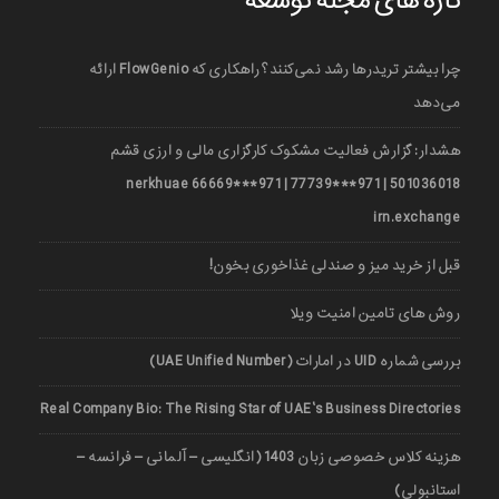
تازه های مجله توسعه
چرا بیشتر تریدرها رشد نمی‌کنند؟ راهکاری که FlowGenio ارائه
می‌دهد
هشدار: گزارش فعالیت مشکوک کارگزاری مالی و ارزی قشم
501036018 | 971***77739 | 971***66669 nerkhuae
irn.exchange
قبل از خرید میز و صندلی غذاخوری بخون!
روش های تامین امنیت ویلا
بررسی شماره UID در امارات (UAE Unified Number)
Real Company Bio: The Rising Star of UAE’s Business Directories
هزینه کلاس خصوصی زبان 1403 (انگلیسی – آلمانی – فرانسه –
استانبولی)