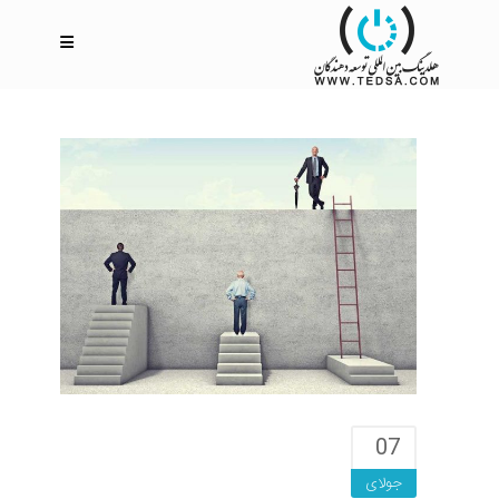
07
جولای