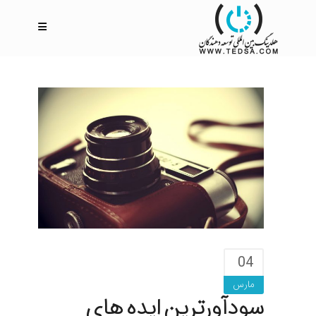
04
مارس
سودآورترین ایده های