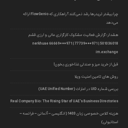
چرا بیشتر تریدرها رشد نمی‌کنند؟ راهکاری که FlowGenio ارائه
می‌دهد
هشدار: گزارش فعالیت مشکوک کارگزاری مالی و ارزی قشم
501036018 | 971***77739 | 971***66669 nerkhuae
irn.exchange
قبل از خرید میز و صندلی غذاخوری بخون!
روش های تامین امنیت ویلا
بررسی شماره UID در امارات (UAE Unified Number)
Real Company Bio: The Rising Star of UAE’s Business Directories
هزینه کلاس خصوصی زبان 1403 (انگلیسی – آلمانی – فرانسه –
استانبولی)