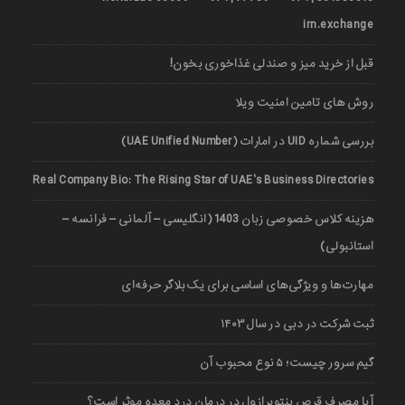
irn.exchange
قبل از خرید میز و صندلی غذاخوری بخون!
روش های تامین امنیت ویلا
بررسی شماره UID در امارات (UAE Unified Number)
Real Company Bio: The Rising Star of UAE’s Business Directories
هزینه کلاس خصوصی زبان 1403 (انگلیسی – آلمانی – فرانسه –
استانبولی)
مهارت‌ها و ویژگی‌های اساسی برای یک بلاگر حرفه‌ای
ثبت شرکت در دبی در سال ۱۴۰۳
گیم سرور چیست؛ ۵ نوع محبوب آن
آیا مصرف قرص پنتوپرازول در درمان درد معده موثر است؟