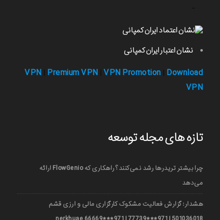
-
نشان اعتبار ایران کمپانی
VPN
Premium VPN
VPN Promotion
Download
|
|
|
VPN
تازه های مجله توسعه
چرا بیشتر تریدرها رشد نمی‌کنند؟ راهکاری که FlowGenio ارائه
می‌دهد
هشدار: گزارش فعالیت مشکوک کارگزاری مالی و ارزی قشم
501036018 | 971***77739 | 971***66669 nerkhuae