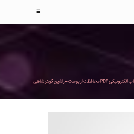
کترونیکی PDF محافظت از پوست – راشین گوهر شاهی