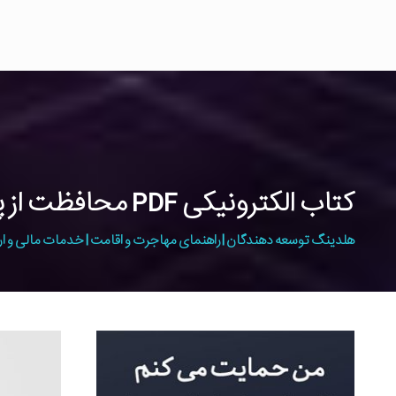
کتاب الکترونیکی PDF محافظت از پوست – راشین گوهر شاهی
هلدینگ توسعه دهندگان | راهنمای مهاجرت و اقامت | خدمات مالی و ار