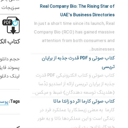
Real Company Bio: The Rising Star of
سبزیجات مت
UAE’s Business Directories
In just a short time since its launch, Real
Company Bio (RCO) has gained massive
attention from both consumers and
کتاب الکترونیکی PDF رایگان مح
businesses...
کتاب صوتی و PDF قدرت جذبه از برایان
حجم دانلود: 178 صفحه – 
تریسی
پسوند فای
کتاب صوتی و کتاب الکترونیکی PDF قدرت
لینک دانلود
جذبه از برایان تریسی ارائه از استدیو تِدْسا
(هلدینگ توسعه دهندگان) ضبط و میکس...
کتاب صوتی کارما اثر دو زانتا ماتا
Tags:
پوست 
کارما به معنی زیستکار یا عملکرد فرد در
زندگی است و این عملکردها ذاتا و به طور
خودکار نتایجی در این...