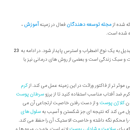
مجله
توسعه دهندگان
آموزش
فعال در زمینه
،
ده شده است.
شما پیرتر از سن واقعی به نظر می رسد می تواند تبدیل به یک نوع اضطراب و استرس پایدار شود. در ادامه به 23
 و سبک زندگی است و بعضی از روش های درمانی نیز با
وثر تر از فاکتور وراثت در این زمینه عمل می کند. از
کرم
کرم ضد آفتاب مناسب استفاده کنید تا از برزو
سرطان پوست
دن
کلاژن پوست
و از دست رفتن خاصیت ارتجاعی آن می
تیزول می کند که نتیجه ای جز شکستن و آسیب به
سلول های
ا محکم نگه داشته و خاصیت الاستیک آن را حفظ می کند.
سلامت و شادابی پوست
لازم است. خوردن میوه ها و