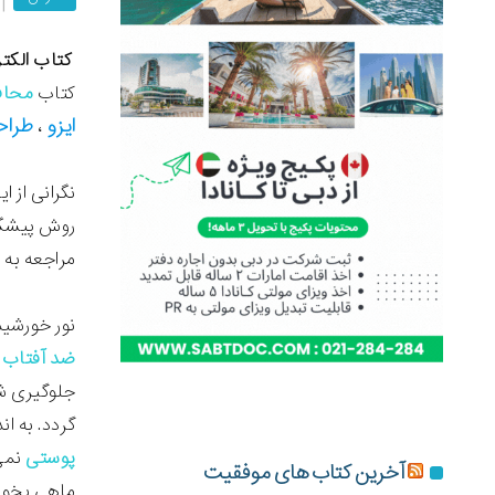
کتاب الکتر
کتاب
محاف
ایزو
طراح
،
نگرانی از ا
روش پیشگی
مراجعه ب
نور خورشید
ضد آفتاب
جلوگیری ش
گردد. به ا
پوستی
نمی 
آخرین کتاب های موفقیت
ماهی بخورید ا