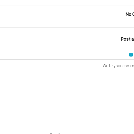
No 
Post 