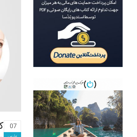
کتا
07
مارس