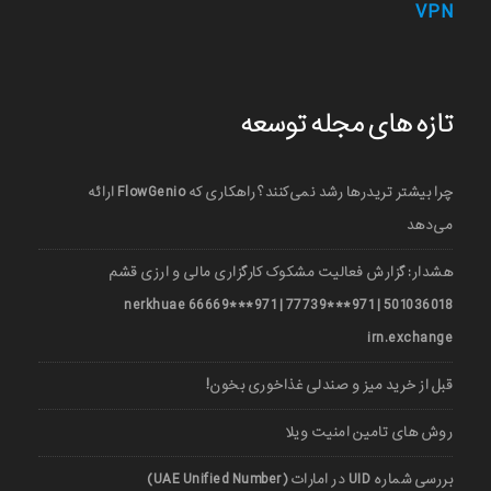
VPN
تازه های مجله توسعه
چرا بیشتر تریدرها رشد نمی‌کنند؟ راهکاری که FlowGenio ارائه
می‌دهد
هشدار: گزارش فعالیت مشکوک کارگزاری مالی و ارزی قشم
501036018 | 971***77739 | 971***66669 nerkhuae
irn.exchange
قبل از خرید میز و صندلی غذاخوری بخون!
روش های تامین امنیت ویلا
بررسی شماره UID در امارات (UAE Unified Number)