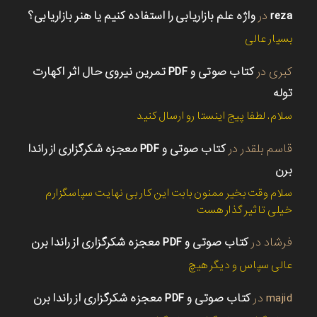
reza
در
واژه علم بازاریابی را استفاده کنیم یا هنر بازاریابی؟
بسیار عالی
کبری
در
کتاب صوتی و PDF تمرین نیروی حال اثر اکهارت
توله
سلام. لطفا پیج اینستا رو ارسال کنید
قاسم بلقدر
در
کتاب صوتی و PDF معجزه شکرگزاری از راندا
برن
سلام وقت بخیر ممنون بابت این کار بی نهایت سپاسگزارم
خیلی تاثیر گذار هست
فرشاد
در
کتاب صوتی و PDF معجزه شکرگزاری از راندا برن
عالی سپاس و دیگر هیچ
majid
در
کتاب صوتی و PDF معجزه شکرگزاری از راندا برن