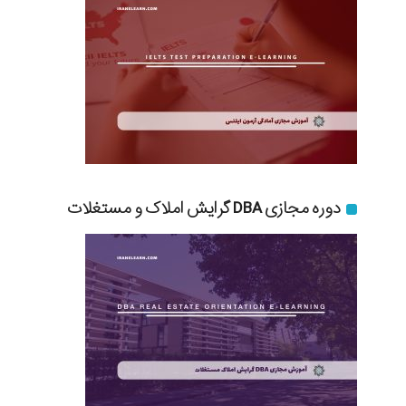
دوره مجازی DBA گرایش املاک و مستغلات