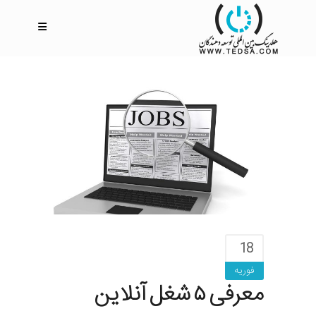
18
فوریه
معرفی ۵ شغل آنلاین