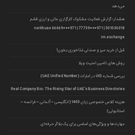
می‌دهد
هشدار: گزارش فعالیت مشکوک کارگزاری مالی و ارزی قشم
501036018 | 971***77739 | 971***66669 nerkhuae
irn.exchange
قبل از خرید میز و صندلی غذاخوری بخون!
روش های تامین امنیت ویلا
بررسی شماره UID در امارات (UAE Unified Number)
Real Company Bio: The Rising Star of UAE’s Business Directories
هزینه کلاس خصوصی زبان 1403 (انگلیسی – آلمانی – فرانسه –
استانبولی)
مهارت‌ها و ویژگی‌های اساسی برای یک بلاگر حرفه‌ای