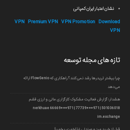
نشان اعتبار ایران کمپانی
VPN
Premium VPN
VPN Promotion
Download
|
|
|
VPN
تازه های مجله توسعه
چرا بیشتر تریدرها رشد نمی‌کنند؟ راهکاری که FlowGenio ارائه
می‌دهد
هشدار: گزارش فعالیت مشکوک کارگزاری مالی و ارزی قشم
501036018 | 971***77739 | 971***66669 nerkhuae
irn.exchange
قبل از خرید میز و صندلی غذاخوری بخون!