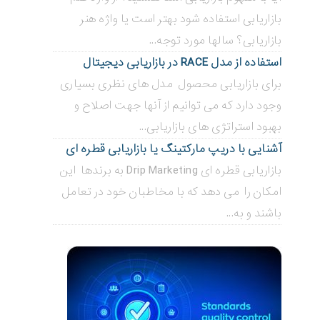
بازاریابی استفاده شود بهتر است یا واژه هنر
بازاریابی؟ سالها مورد توجه...
استفاده از مدل RACE در بازاریابی دیجیتال
برای بازاریابی محصول مدل های نظری بسیاری
وجود دارد که می توانیم از آنها جهت اصلاح و
بهبود استراتژی های بازاریابی...
آشنایی با دریپ مارکتینگ یا بازاریابی قطره ای
بازاریابی قطره ای Drip Marketing به برندها این
امکان را می دهد که با مخاطبان خود در تعامل
باشند و به...