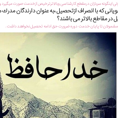
ی اینگونه سربازان درمقطع كارشناسی وبالاترترخیص ازخدمت صورت میگیرد وت
جویانی كه با انصراف ازتحصیل ،به عنوان دارندگان مدرك
 در مقاطع بالاتر می باشند؟
 مشمولان تا پایان خدمت دوره ضرورت حق ادامه تحصیل نخواهند داشت .