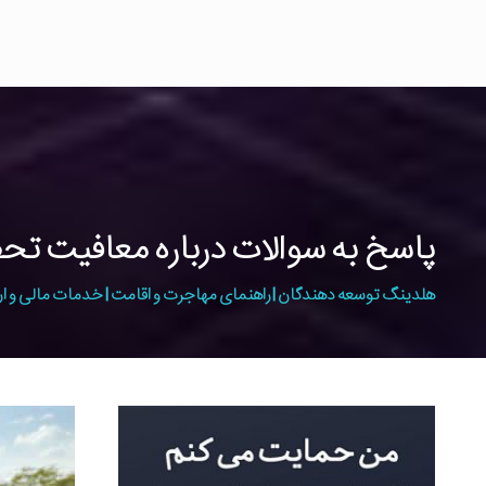
پاسخ به سوالات درباره معافیت ت
هلدینگ توسعه دهندگان | راهنمای مهاجرت و اقامت | خدمات مالی و ار