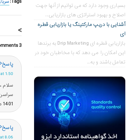
Tags:
سربا
بسیاری وجود دارد که می توانیم از آنها جهت
اصلاح و بهبود استراتژی های بازاریابی...
آشنایی با دریپ مارکتینگ یا بازاریابی قطره
>
ای
بازاریابی قطره ای Drip Marketing به برندها
3 Comments
این امکان را می دهد که با مخاطبان خود در
تعامل باشند و به...
پاسخ
Posted at 1:50 
1401 میتونم تو رشته ای مثل پزشکی ادامه تحصیل بدم؟ اصلا منی که الان ترم 4 تموم کردم میتونم مرخصی تحصیلی بگیرم؟
پاسخ
Posted at 8:06 