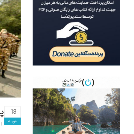
پ
18
فوریه