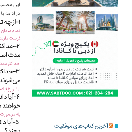
این مطلب 
در ادامه با
۱-از چه تاریخی مشمولان وارد سن مشمولیت می شوند؟
فرصت دارند خ
۲-حداك
مدت اس
حداكثر مدت معرفی ۶ ماه پس از رسید
۳-حداك
می‌شوند
از تاریخ فرا
۴-آیا 
خواهند 
بله درصورت پیوستگی 
۵-آیا 
آخرین کتاب های موفقیت
دهند؟