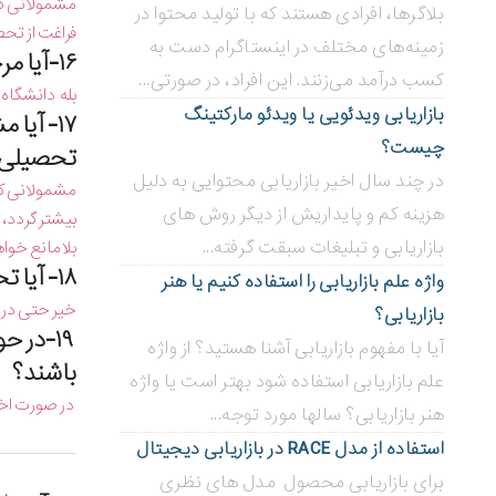
مشمولانی كه
بلاگر‌ها، افرادی هستند که با تولید محتوا در
فراغت از تحصیل ب
زمینه‌های مختلف در اینستاگرام دست به
۱۶-آیا مرخصی تحصیلی جزء سنوات مجاز تحصیلی محسوب می گردد ؟
کسب درآمد می‌زنند. این افراد، در صورتی...
بله دانشگاه
بازاریابی ویدئویی ‌یا ویدئو مارکتینگ
۱۷- آی
چیست؟
تحصیلی ب
در چند سال اخیر بازاریابی محتوایی به دلیل
مشمولانی که
هزینه کم و پایداریش از دیگر روش های
بیشتر گردد،
بازاریابی و تبلیغات سبقت گرفته...
بلامانع خواه
۱۸- آیا تحصیل همزمان با خدمت امکان پذیر می باشد؟
واژه علم بازاریابی را استفاده کنیم یا هنر
خیر حتی در 
بازاریابی؟
۱۹-در 
آیا با مفهوم بازاریابی آشنا هستید؟ از واژه
باشند؟
علم بازاریابی استفاده شود بهتر است یا واژه
در صورت اخرا
هنر بازاریابی؟ سالها مورد توجه...
استفاده از مدل RACE در بازاریابی دیجیتال
برای بازاریابی محصول مدل های نظری