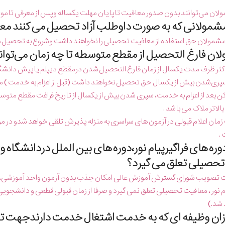
ولان می‌توانند بدون صدور معافیت تاپایان مهلت یكساله وپس از معرفی تاموع
 مشمولان حق استفاده از معافیت تحصیلی را نخواهند داشت وشروع به تحصیل داو
ثر ظرف مدت یكسال از زمان فارغ التحصیل شدن درمقطع دیپلم یاپیش دانشگ
ری‌شدن بیش از یكسال حق تحصیل نخواهند داشت (قبل از اعزام به خدمت ) منظو
کن بعد از اعزام به خدمت، سپری شدن بیش از یکسال از تاریخ فراغت مقطع متوس
الاتر ملاک می باشد .
ان اعلام قبولی در آزمون های سراسری به منزله پذیرش تلقی خواهد شدو در مور
.
 دوره های فراگیرپیام نور،دوره های بین الملل دردانشگ
حصیلی تعلق می گیرد؟
تصویب شورای گسترش آموزش عالی امكان جذب بدون آزمون واحد آموزشی، تحص
م نور ، معافیت تحصیلی تعلق نمی گیرد و صرفا از زمان قبولی قطعی و دان
 شد.)