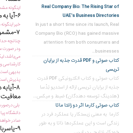
Real Company Bio: The Rising Star of
اینگونه مشم
۶-آیا به مشمولانی كه به صورت داوطلب آزاد تحصیل می كنند معافیت تحصیلی تعلق می‌گیرد؟
UAE’s Business Directories
In just a short time since its launch, Real
خیر اینگونه
۷-مشمولان فارغ التحصیل از مقطع متوسطه تا چه زمان می‌توانند در دانشگاه پذیرفته وثبت نام نمایند؟
Company Bio (RCO) has gained massive
چنانچه حداك
attention from both consumers and
ودر صورت سپ
businesses...
می‌باشد، لی
کتاب صوتی و PDF قدرت جذبه از برایان
کارشناسی و ب
تریسی
بدیهی است زم
کتاب صوتی و کتاب الکترونیکی PDF قدرت
پذیرش است 
۸-آیابه
جذبه از برایان تریسی ارائه از استدیو تِدْسا
معافیت ت
(هلدینگ توسعه دهندگان) ضبط و میکس...
کتاب صوتی کارما اثر دو زانتا ماتا
بلی درصورت 
دانشگاه پیا
کارما به معنی زیستکار یا عملکرد فرد در
صادر خواهد
زندگی است و این عملکردها ذاتا و به طور
۹-یاسربازان وظیفه ای كه به خدمت اشتغال خدمت دارندجهت تحصیل دردانشگاه هااز خدمت ترخیص میشوند؟
خودکار نتایجی در این...