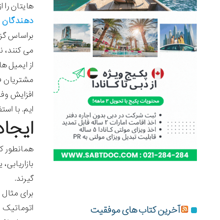
هایتان را 
دهندگان
ه
براساس گزا
می کنند، نسبت به 
از ایمیل ه
مشتریان فع
افزایش وفا
ایم. با است
ایجاد
همانطور که
بازاریابی،
گیرند.
برای مثال 
اتوماتیک ا
آخرین کتاب های موفقیت