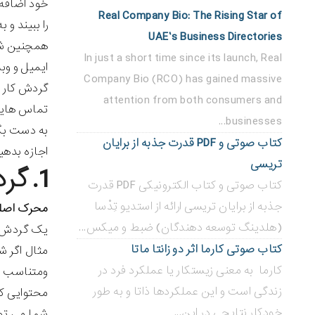
خود اضافه 
Real Company Bio: The Rising Star of
را ببیند و 
UAE’s Business Directories
همچنین شما
In just a short time since its launch, Real
ایمیل و وب
Company Bio (RCO) has gained massive
گردش کار م
attention from both consumers and
تماس هایتا
businesses...
به دست بگی
کتاب صوتی و PDF قدرت جذبه از برایان
اجازه بدهی
تریسی
1. گردش کار موضوعی
کتاب صوتی و کتاب الکترونیکی PDF قدرت
جذبه از برایان تریسی ارائه از استدیو تِدْسا
محرک اصل
(هلدینگ توسعه دهندگان) ضبط و میکس...
یک گردش کا
کتاب صوتی کارما اثر دو زانتا ماتا
مثال اگر ش
کارما به معنی زیستکار یا عملکرد فرد در
ومتناسب با
زندگی است و این عملکردها ذاتا و به طور
محتوایی که
خودکار نتایجی در این...
شما می توا