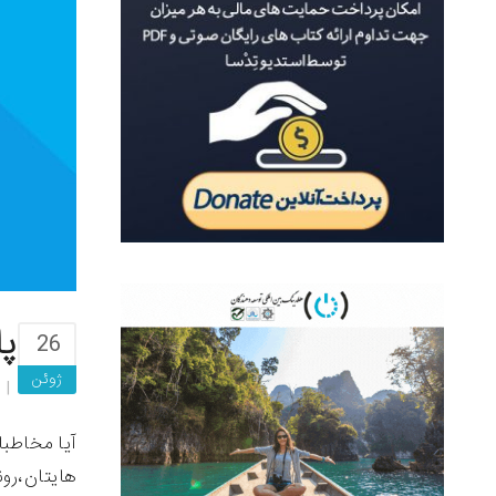
پا
26
ژوئن
آیا مخاطبا
هایتان،رون