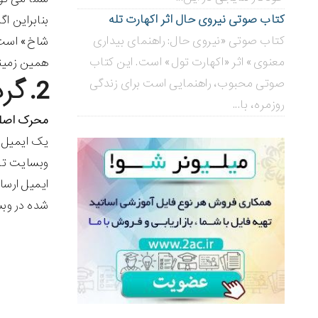
کتاب صوتی نیروی حال اثر اکهارت تله
کتاب صوتی «نیروی حال: راهنمای بیداری
شاخ» است، 
معنوی» اثر «اکهارت تول» است. این کتاب
همین زمینه
2. گردش کار خوش آمد گویی به مشترکین وبسایت
صوتی محبوب، راهنمایی است برای زندگی
روزمره، با...
محرک اصل
یک ایمیل خ
وبسایت تان
ایمیل ارسا
شده در وبسا