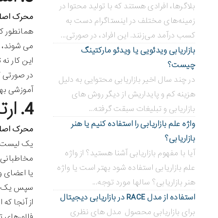
بلاگر‌ها، افرادی هستند که با تولید محتوا در
محرک اصل
زمینه‌های مختلف در اینستاگرام دست به
همانطور که
کسب درآمد می‌زنند. این افراد، در صورتی...
می شوند، ت
بازاریابی ویدئویی ‌یا ویدئو مارکتینگ
این کار نه 
چیست؟
در صورتی ک
در چند سال اخیر بازاریابی محتوایی به دلیل
آموزشی بهر
هزینه کم و پایداریش از دیگر روش های
4. ارتباط با مخاطب/ گردش کار تبلیغاتی
بازاریابی و تبلیغات سبقت گرفته...
واژه علم بازاریابی را استفاده کنیم یا هنر
محرک اصل
بازاریابی؟
یک لیست از
آیا با مفهوم بازاریابی آشنا هستید؟ از واژه
مخاطبانی ک
علم بازاریابی استفاده شود بهتر است یا واژه
یا اعضای و
هنر بازاریابی؟ سالها مورد توجه...
سپس یک ایم
استفاده از مدل RACE در بازاریابی دیجیتال
از آنجا که
برای بازاریابی محصول مدل های نظری
فالورهای تو