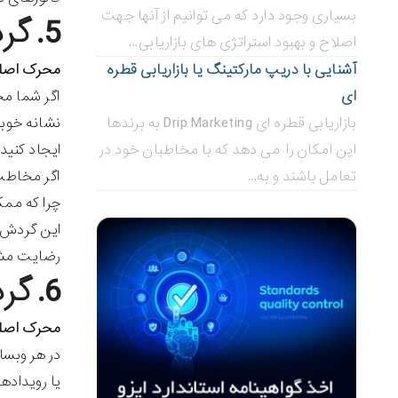
بسیاری وجود دارد که می توانیم از آنها جهت
5. گردش کار پرورش سرنخ
اصلاح و بهبود استراتژی های بازاریابی...
آشنایی با دریپ مارکتینگ یا بازاریابی قطره
محرک اصل
ای
اگر شما مخا
بازاریابی قطره ای Drip Marketing به برندها
نشانه خوبی
این امکان را می دهد که با مخاطبان خود در
ایجاد کنید
تعامل باشند و به...
اگر مخاطب 
چرا که ممکن است با 
این گردش ک
رضایت مشتر
6. گردش کار اعلام فروش داخلی
محرک اصل
در هر وبسا
یا رویداد