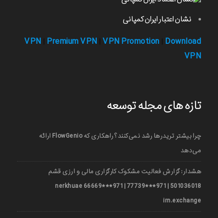
نشان اعتبار ایران کمپانی
VPN
Premium VPN
VPN Promotion
Download
|
|
|
VPN
تازه های مجله توسعه
چرا بیشتر تریدرها رشد نمی‌کنند؟ راهکاری که FlowGenio ارائه
می‌دهد
هشدار: گزارش فعالیت مشکوک کارگزاری مالی و ارزی قشم
501036018 | 971***77739 | 971***66669 nerkhuae
irn.exchange