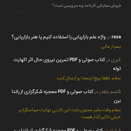
فروش سفارشی کارنامه چه سرویسی است؟
reza
در
واژه علم بازاریابی را استفاده کنیم یا هنر بازاریابی؟
بسیار عالی
کبری
در
کتاب صوتی و PDF تمرین نیروی حال اثر اکهارت
توله
سلام. لطفا پیج اینستا رو ارسال کنید
قاسم بلقدر
در
کتاب صوتی و PDF معجزه شکرگزاری از راندا
برن
سلام وقت بخیر ممنون بابت این کار بی نهایت سپاسگزارم
خیلی تاثیر گذار هست
فرشاد
در
کتاب صوتی و PDF معجزه شکرگزاری از راندا برن