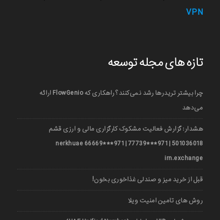
VPN
تازه های مجله توسعه
چرا بیشتر تریدرها رشد نمی‌کنند؟ راهکاری که FlowGenio ارائه
می‌دهد
هشدار: گزارش فعالیت مشکوک کارگزاری مالی و ارزی قشم
501036018 | 971***77739 | 971***66669 nerkhuae
irn.exchange
قبل از خرید میز و صندلی غذاخوری بخون!
روش های تامین امنیت ویلا