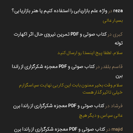
reza
در
واژه علم بازاریابی را استفاده کنیم یا هنر بازاریابی؟
بسیار عالی
کبری
در
کتاب صوتی و PDF تمرین نیروی حال اثر اکهارت
توله
سلام. لطفا پیج اینستا رو ارسال کنید
قاسم بلقدر
در
کتاب صوتی و PDF معجزه شکرگزاری از راندا
برن
سلام وقت بخیر ممنون بابت این کار بی نهایت سپاسگزارم
خیلی تاثیر گذار هست
فرشاد
در
کتاب صوتی و PDF معجزه شکرگزاری از راندا برن
عالی سپاس و دیگر هیچ
majid
در
کتاب صوتی و PDF معجزه شکرگزاری از راندا برن