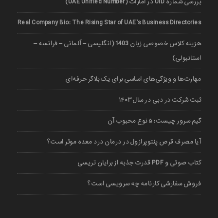
بررسی شماره UID در امارات (UAE Unified Number)
Real Company Bio: The Rising Star of UAE’s Business Directories
هزینه کلاس خصوصی زبان 1403 (انگلیسی – آلمانی – فرانسه –
استانبولی)
مهارت‌ها و ویژگی‌های اساسی برای یک بلاگر حرفه‌ای
ثبت شرکت در دبی در سال ۱۴۰۳
گیم سرور چیست؛ ۵ نوع محبوب آن
آیا مصرف قرص پنتوپرازول در درمان درد معده موثر است؟
کتاب صوتی و PDF قدرت جذبه از برایان تریسی
فروش سفارشی کارنامه چه سرویسی است؟