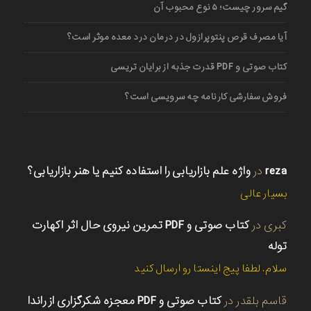
گیم سرور چیست؛ ۵ نوع محبوب آن
آیا مصرف قرص پنتوپرازول در درمان درد معده موثر است؟
کتاب صوتی و PDF قدرت جذبه از برایان تریسی
فروش سفارشی کارنامه چه سرویسی است؟
reza
در
واژه علم بازاریابی را استفاده کنیم یا هنر بازاریابی؟
بسیار عالی
کبری
در
کتاب صوتی و PDF تمرین نیروی حال اثر اکهارت
توله
سلام. لطفا پیج اینستا رو ارسال کنید
قاسم بلقدر
در
کتاب صوتی و PDF معجزه شکرگزاری از راندا