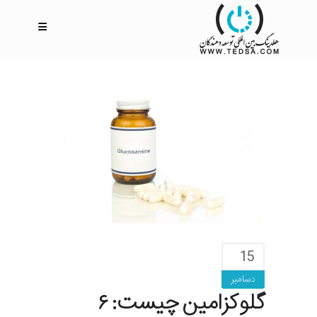
15
دسامبر
گلوکزامین چیست: ۶