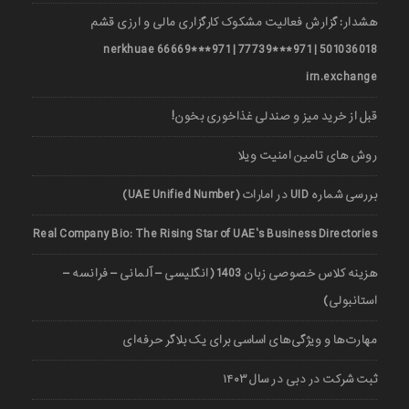
هشدار: گزارش فعالیت مشکوک کارگزاری مالی و ارزی قشم
501036018 | 971***77739 | 971***66669 nerkhuae
irn.exchange
قبل از خرید میز و صندلی غذاخوری بخون!
روش های تامین امنیت ویلا
بررسی شماره UID در امارات (UAE Unified Number)
Real Company Bio: The Rising Star of UAE’s Business Directories
هزینه کلاس خصوصی زبان 1403 (انگلیسی – آلمانی – فرانسه –
استانبولی)
مهارت‌ها و ویژگی‌های اساسی برای یک بلاگر حرفه‌ای
ثبت شرکت در دبی در سال ۱۴۰۳