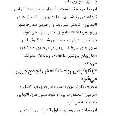
گلوکوزامین رخ داد.
این تاثیر ممکن است ناشی از خواص ضد التهابی
گلوکوزامین باشد. این ماده بیان بیانات ژن‌های
التهابی را کاهش می‌دهد و از طریق مهار فاکتور
رونویسی NFkB مانع از تکثیر سلول می‌شود.
در تحقیق دیگری، مشخص شد که گلوکوزامین
سلول‌های سرطانی ریه را در مرحله‌ی G1 / S (با
مهار بیان پروتئین cyclin E و Skp2) متوقف
می‌کنند.
۴) گلوكزامين باعث كاهش تجمع چربي
مي‌شود
مصرف گلوکزامین باعث مهار ضایعه‌ی تصلب
شرایین (تجمع چربی) و نفوذ سلول‌های التهابی
به ضایعه می‌شود.
این ماده فعال‌سازی سلول اندوتلیال را تعدیل