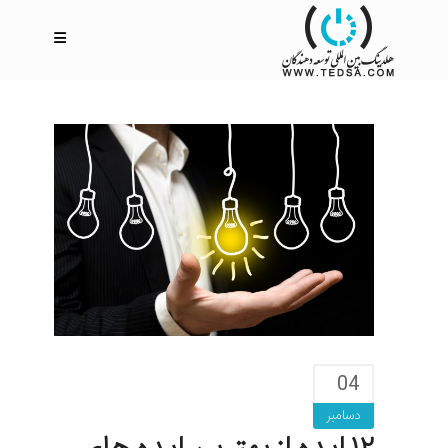
04
دسامبر