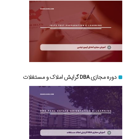
دوره مجازی DBA گرایش املاک و مستغلات