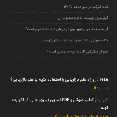
ثبت شرکت در دبی در سال ۱۴۰۳
گیم سرور چیست؛ ۵ نوع محبوب آن
آیا مصرف قرص پنتوپرازول در درمان درد معده موثر است؟
کتاب صوتی و PDF قدرت جذبه از برایان تریسی
فروش سفارشی کارنامه چه سرویسی است؟
reza
در
واژه علم بازاریابی را استفاده کنیم یا هنر بازاریابی؟
بسیار عالی
کبری
در
کتاب صوتی و PDF تمرین نیروی حال اثر اکهارت
توله
سلام. لطفا پیج اینستا رو ارسال کنید