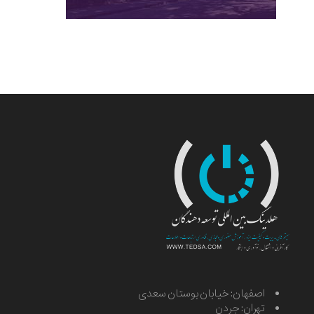
اصفهان: خیابان بوستان سعدی
تهران: جردن