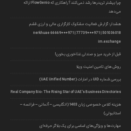
چرا بیشتر تریدرها رشد نمی‌کنند؟ راهکاری که FlowGenio ارائه
می‌دهد
هشدار: گزارش فعالیت مشکوک کارگزاری مالی و ارزی قشم
501036018 | 971***77739 | 971***66669 nerkhuae
irn.exchange
قبل از خرید میز و صندلی غذاخوری بخون!
روش های تامین امنیت ویلا
بررسی شماره UID در امارات (UAE Unified Number)
Real Company Bio: The Rising Star of UAE’s Business Directories
هزینه کلاس خصوصی زبان 1403 (انگلیسی – آلمانی – فرانسه –
استانبولی)
مهارت‌ها و ویژگی‌های اساسی برای یک بلاگر حرفه‌ای