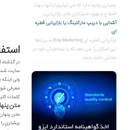
بسیاری وجود دارد که می توانیم از آنها جهت
اصلاح و بهبود استراتژی های بازاریابی...
آشنایی با دریپ مارکتینگ یا بازاریابی قطره
ای
بازاریابی قطره ای Drip Marketing به برندها
استفاده
این امکان را می دهد که با مخاطبان خود در
تعامل باشند و به...
در گذشته ا
سایت شما د
ولی اینکه 
معرفی شود.
کلمات کلیدی
متن پنه
متن پنهان 
بیشتری را 