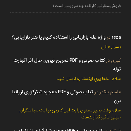
فروش سفارشی کارنامه چه سرویسی است؟
reza
در
واژه علم بازاریابی را استفاده کنیم یا هنر بازاریابی؟
بسیار عالی
کبری
در
کتاب صوتی و PDF تمرین نیروی حال اثر اکهارت
توله
سلام. لطفا پیج اینستا رو ارسال کنید
قاسم بلقدر
در
کتاب صوتی و PDF معجزه شکرگزاری از راندا
برن
سلام وقت بخیر ممنون بابت این کار بی نهایت سپاسگزارم
خیلی تاثیر گذار هست
فرشاد
در
کتاب صوتی و PDF معجزه شکرگزاری از راندا برن