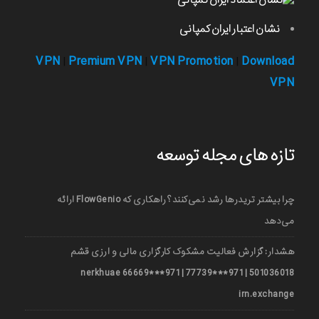
نشان اعتبار ایران کمپانی
VPN
Premium VPN
VPN Promotion
Download
|
|
|
VPN
تازه های مجله توسعه
چرا بیشتر تریدرها رشد نمی‌کنند؟ راهکاری که FlowGenio ارائه
می‌دهد
هشدار: گزارش فعالیت مشکوک کارگزاری مالی و ارزی قشم
501036018 | 971***77739 | 971***66669 nerkhuae
irn.exchange