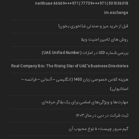
501036018 | 971***77739 | 971***66669 nerkhuae
irn.exchange
قبل از خرید میز و صندلی غذاخوری بخون!
روش های تامین امنیت ویلا
بررسی شماره UID در امارات (UAE Unified Number)
Real Company Bio: The Rising Star of UAE’s Business Directories
هزینه کلاس خصوصی زبان 1403 (انگلیسی – آلمانی – فرانسه –
استانبولی)
مهارت‌ها و ویژگی‌های اساسی برای یک بلاگر حرفه‌ای
ثبت شرکت در دبی در سال ۱۴۰۳
گیم سرور چیست؛ ۵ نوع محبوب آن