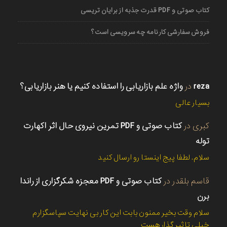
کتاب صوتی و PDF قدرت جذبه از برایان تریسی
فروش سفارشی کارنامه چه سرویسی است؟
reza
در
واژه علم بازاریابی را استفاده کنیم یا هنر بازاریابی؟
بسیار عالی
کبری
در
کتاب صوتی و PDF تمرین نیروی حال اثر اکهارت
توله
سلام. لطفا پیج اینستا رو ارسال کنید
قاسم بلقدر
در
کتاب صوتی و PDF معجزه شکرگزاری از راندا
برن
سلام وقت بخیر ممنون بابت این کار بی نهایت سپاسگزارم
خیلی تاثیر گذار هست