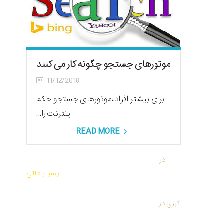
موتورهای جستجو چگونه کار می کنند
11/12/2018
برای بیشتر افراد،موتورهای جستجو حکم
اینترنت را...
READ MORE
reza
در
واژه علم بازاریابی را استفاده کنیم یا هنر بازاریابی؟
بسیار عالی
کبری
در
کتاب صوتی و PDF تمرین نیروی حال اثر اکهارت
توله