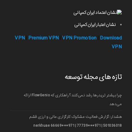
نشان اعتبار ایران کمپانی
VPN
Premium VPN
VPN Promotion
Download
|
|
|
VPN
تازه های مجله توسعه
چرا بیشتر تریدرها رشد نمی‌کنند؟ راهکاری که FlowGenio ارائه
می‌دهد
هشدار: گزارش فعالیت مشکوک کارگزاری مالی و ارزی قشم
501036018 | 971***77739 | 971***66669 nerkhuae