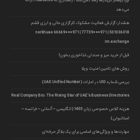
چرا بیشتر تریدرها رشد نمی‌کنند؟ راهکاری که FlowGenio ارائه
می‌دهد
هشدار: گزارش فعالیت مشکوک کارگزاری مالی و ارزی قشم
501036018 | 971***77739 | 971***66669 nerkhuae
irn.exchange
قبل از خرید میز و صندلی غذاخوری بخون!
روش های تامین امنیت ویلا
بررسی شماره UID در امارات (UAE Unified Number)
Real Company Bio: The Rising Star of UAE’s Business Directories
هزینه کلاس خصوصی زبان 1403 (انگلیسی – آلمانی – فرانسه –
استانبولی)
مهارت‌ها و ویژگی‌های اساسی برای یک بلاگر حرفه‌ای