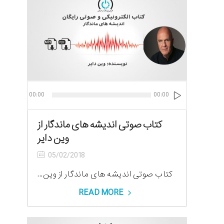
پخش‌کنند
00:00
00:00
صوت
کتاب صوتی اندیشه های ماندگار از
وین دایر
05/02/2018
کتاب صوتی اندیشه های ماندگار از وین...
READ MORE