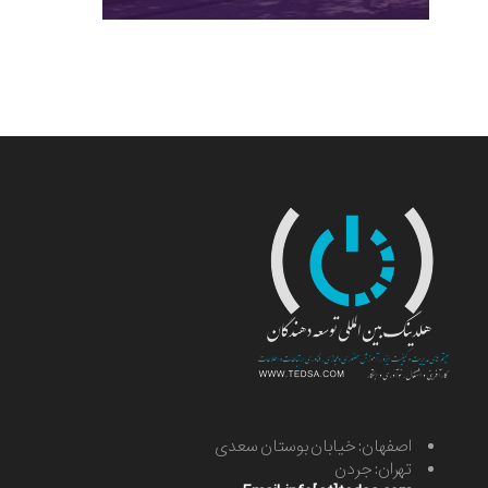
اصفهان: خیابان بوستان سعدی
تهران: جردن