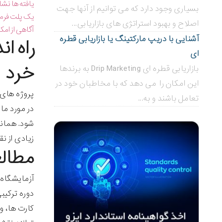
یافته ها نشا
بسیاری وجود دارد که می توانیم از آنها جهت
یک پلت فرم 
اصلاح و بهبود استراتژی های بازاریابی...
آگاهی از امک
آشنایی با دریپ مارکتینگ یا بازاریابی قطره
ای
خرد
بازاریابی قطره ای Drip Marketing به برندها
این امکان را می دهد که با مخاطبان خود در
پروژه های LMS: یک پلت فرم برای 
تعامل باشند و به...
در مورد ما
زیادی از ن
مطالعه موردی: ELL
آزمایشگاه مج
کارت ها، و