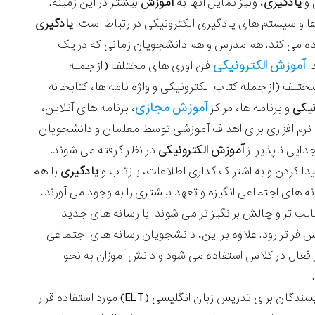
 و
یادگیری
، ونیز تمایل آنها به
آموزش
بیشتر در این زمینه.
ا و سیستم های یادگیری الکترونیکی درارتباط است.
یادگیری
ه می کند. هم مدرس و هم دانشجویان زمانی که در یک
آموزش الکترونیکی
.
فن آوری های مختلف (از جمله
مختلف (از جمله کتاب الکترونیکی و واژه نامه ها، کتابخانه
آموزش مجازی
نیکی
و برنامه ها، مراکز
، برنامه های آنلاین،
تر از 100 تکنولوژی وب و محصولات نرم افزاری برای اهداف آموزشی توسط معلمان و دانشجویان
ایی ناپذیر از
آموزش الکترونیکی
در نظر گرفته می شوند.
 کردن و به اشتراک گذاری اطلاعات، بازتاب و
یادگیری
با هم
 های اجتماعی انگیزه و تعهد بیشتری را به وجود می آورند،
جالب تر و چالش برانگیز تر می شوند. با رسانه های جدید
فراتر رود. علاوه بر این، دانشجویان رسانه های اجتماعی
ر فعال در کلاس استفاده می شود و دانش آموزان به نحو
.
یسندگان برای تدریس زبان انگلیسی
(ELT)
مورد استفاده قرار