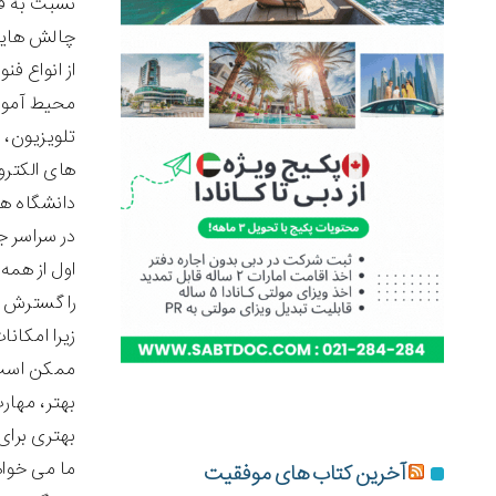
نسبت به فنا
چالش هایی 
از انواع فن
محیط آموزش
تلویزیون، 
های الکترو
در سراسر ج
اول از همه
را گسترش م
زیرا امکان
ممکن است 
بهتر، مهار
بهتری برای
ما می خواه
آخرین کتاب های موفقیت