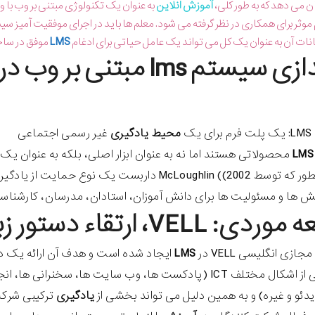
ن می دهد که به طور کلی،
آموزش انلاین
به عنوان یک تکنولوژی مبتنی بر وب با وج
موثر برای همکاری در نظر گرفته می شود. معلم ها باید در اجرای موفقیت آمیز
انات آن به عنوان یک کل می تواند یک عامل حیاتی برای ادغام
LMS
موفق در ساخت
راه اندازی سیستم lms
یک
محیط یادگیری
غیر رسمی اجتماعی
LMS
محصولاتی هستند اما نه به عنوان ابزار اصلی، بلکه به عنوان 
شود. همانطور که توسط McLoughlin ((2002 داربست 
قش ها و مسئولیت ها برای دانش آموزان، استادان، مدرسان، کارشناس
V، ارتقاء دستور زبان، کلمات و Woerter
ازی انگلیسی VELL در
LMS
ایجاد شده است و هدف آن ارائه یک د
دوره ترکیبی از اشکال مختلف ICT (پادکست ها، وب سایت ها
یدئو و غیره) و به همین دلیل می تواند بخشی از
یادگیری
ترکیبی شرکت