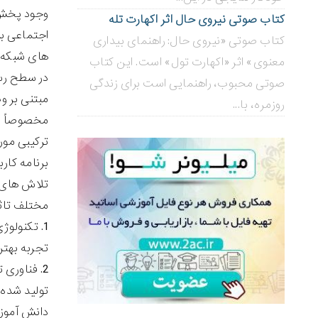
وجود پخش گ
کتاب صوتی نیروی حال اثر اکهارت تله
کتاب صوتی «نیروی حال: راهنمای بیداری
های شبکه ه
معنوی» اثر «اکهارت تول» است. این کتاب
صوتی محبوب، راهنمایی است برای زندگی
مبتنی بر و
روزمره، با...
مخصوصاً بر
برنامه کارب
مختلف تاثی
1. تکنولو
تجربه بهتر
2. فناوری تأثیر منفی بر
تولید شده 
دانش آموزا