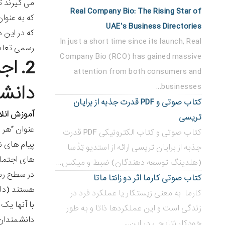
می گیرند ت
Real Company Bio: The Rising Star of
که به عنوا
UAE’s Business Directories
که در این 
In just a short time since its launch, Real
رسمی تعا
Company Bio (RCO) has gained massive
2. ا
attention from both consumers and
دانش
businesses...
کتاب صوتی و PDF قدرت جذبه از برایان
آموزش انل
تریسی
عنوان “هر 
کتاب صوتی و کتاب الکترونیکی PDF قدرت
پیام های ش
جذبه از برایان تریسی ارائه از استدیو تِدْسا
های اجتما
(هلدینگ توسعه دهندگان) ضبط و میکس...
در سطح رسم
کتاب صوتی کارما اثر دو زانتا ماتا
هستند (دان
کارما به معنی زیستکار یا عملکرد فرد در
با آنها یک
زندگی است و این عملکردها ذاتا و به طور
دانشمندان 
خودکار نتایجی در این...