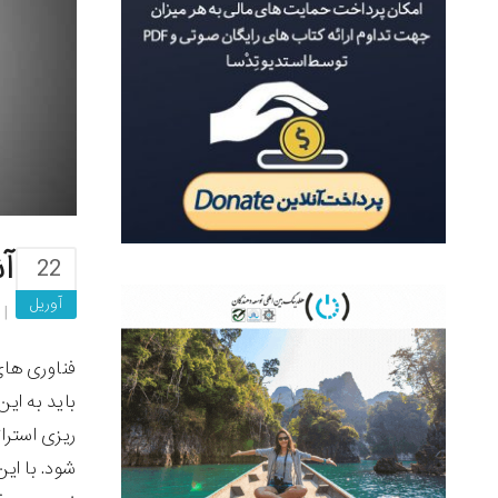
آ
22
آوریل
فناوری های
باید به ای
ریزی استرا
شود. با ای