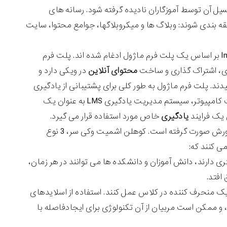
 آن توسط آموزگاران نادیده گرفته شود. رسانه های
ی توانند به دسته های زیر طبقه بندی شوند: وبلاگ ها و میکروبلاگها، جوامع محتوا، سایت
در سطح رسمی بسیاری از این انواع با موفقیت در سیستم آموزش الکترونیکی lms بر اساس یک پلت فرم ماژول ادغام شده اند. پلت فرم
ری، اشتراک گذاری و ساخت
محتوای آنلاین
در ویکی دارد و
ند. پلت فرم ماژول به طور کلی برای پشتیبانی از یادگیری
ترکیبی مورد استفاده قرار می گیرد و شامل همکاری خارجی است. در فرهنگ لغت کامپیوتر، سیستم مدیریت یادگیری LMS به عنوان یک
ی یک فرایند
یادگیری
خاص مورد استفاده قرار می گیرد.
تلاش های مختلفی برای بحث در مورد تاثیر فناوری مبتنی بر وب بر آموزش و پرورش صورت گرفته است. کوهلن اشمیت وکی سر، 3 نوع
ی کنند که:
ری دارند، دانش آموزان و دانشکده ها می توانند در هر زمان،
 افتد.
یک منحرف کننده در کلاس عمل کنند. استفاده از اسلایدهای
د، و ممکن است مربیان از آن تکنولوژی برای ایجادفاصله با