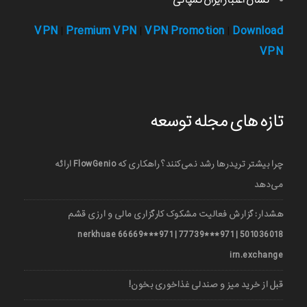
نشان اعتبار ایران کمپانی
VPN
Premium VPN
VPN Promotion
Download
|
|
|
VPN
تازه های مجله توسعه
چرا بیشتر تریدرها رشد نمی‌کنند؟ راهکاری که FlowGenio ارائه
می‌دهد
هشدار: گزارش فعالیت مشکوک کارگزاری مالی و ارزی قشم
501036018 | 971***77739 | 971***66669 nerkhuae
irn.exchange
قبل از خرید میز و صندلی غذاخوری بخون!