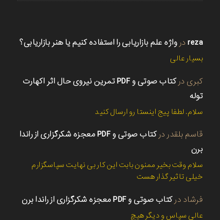
reza
در
واژه علم بازاریابی را استفاده کنیم یا هنر بازاریابی؟
بسیار عالی
کبری
در
کتاب صوتی و PDF تمرین نیروی حال اثر اکهارت
توله
سلام. لطفا پیج اینستا رو ارسال کنید
قاسم بلقدر
در
کتاب صوتی و PDF معجزه شکرگزاری از راندا
برن
سلام وقت بخیر ممنون بابت این کار بی نهایت سپاسگزارم
خیلی تاثیر گذار هست
فرشاد
در
کتاب صوتی و PDF معجزه شکرگزاری از راندا برن
عالی سپاس و دیگر هیچ