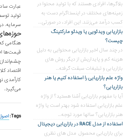
بلاگر‌ها، افرادی هستند که با تولید محتوا در
عبارت ساده
زمینه‌های مختلف در اینستاگرام دست به
تولید توسط 
کسب درآمد می‌زنند. این افراد، در صورتی...
سرمایه. در
بازاریابی ویدئویی ‌یا ویدئو مارکتینگ
حوزه‌های
چیست؟
هنگامی که 
در چند سال اخیر بازاریابی محتوایی به دلیل
قیمت‌ها اف
هزینه کم و پایداریش از دیگر روش های
چشم‌اندازی 
بازاریابی و تبلیغات سبقت گرفته...
اقتصاد کلا
واژه علم بازاریابی را استفاده کنیم یا هنر
کارآمدی نه
بازاریابی؟
می‌گیرد.
آیا با مفهوم بازاریابی آشنا هستید؟ از واژه
علم بازاریابی استفاده شود بهتر است یا واژه
هنر بازاریابی؟ سالها مورد توجه...
Tags:
اصول 
استفاده از مدل RACE در بازاریابی دیجیتال
برای بازاریابی محصول مدل های نظری