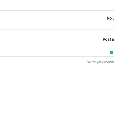
No 
Post 