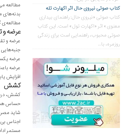
مطالعه می‌
کتاب صوتی نیروی حال اثر اکهارت تله
بدنه‌های م
کتاب صوتی «نیروی حال: راهنمای بیداری
مطالعه‌ی 
معنوی» اثر «اکهارت تول» است. این کتاب
عرضه و ت
صوتی محبوب، راهنمایی است برای زندگی
عرضه و تقا
روزمره، با...
جنبه‌هایی 
عرضه یکسان
عرضه باعث ک
افزایش یاب
کشش
کشش، درجه‌
حساس هستن
شاید مصرف‌ک
اجناس بی ک
مستمر ادام