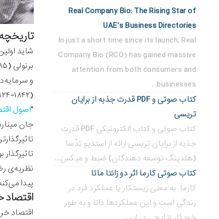
Real Company Bio: The Rising Star of
UAE’s Business Directories
تاریخچه‌
In just a short time since its launch, Real
شاید اولین
Company Bio (RCO) has gained massive
attention from both consumers and
و سرمایه‌د
businesses...
کتاب صوتی و PDF قدرت جذبه از برایان
“‌
اصول اقتص
تریسی
کتاب صوتی و کتاب الکترونیکی PDF قدرت
تاثیرگذارت
جذبه از برایان تریسی ارائه از استدیو تِدْسا
(هلدینگ توسعه دهندگان) ضبط و میکس...
کتاب صوتی کارما اثر دو زانتا ماتا
پیدا می‌کن
کارما به معنی زیستکار یا عملکرد فرد در
اقتصاد خ
زندگی است و این عملکردها ذاتا و به طور
اقتصاد خرد
خودکار نتایجی در این...