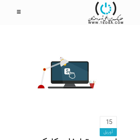
15
آوریل