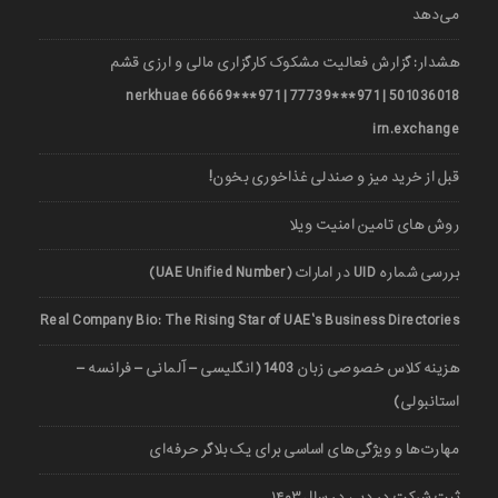
می‌دهد
هشدار: گزارش فعالیت مشکوک کارگزاری مالی و ارزی قشم
501036018 | 971***77739 | 971***66669 nerkhuae
irn.exchange
قبل از خرید میز و صندلی غذاخوری بخون!
روش های تامین امنیت ویلا
بررسی شماره UID در امارات (UAE Unified Number)
Real Company Bio: The Rising Star of UAE’s Business Directories
هزینه کلاس خصوصی زبان 1403 (انگلیسی – آلمانی – فرانسه –
استانبولی)
مهارت‌ها و ویژگی‌های اساسی برای یک بلاگر حرفه‌ای
ثبت شرکت در دبی در سال ۱۴۰۳