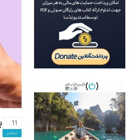
با
11
دسامبر