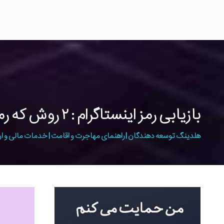
بازیابی رمز اینستاگرام : ۲ روش که رمز عبور اینستاگرام تان را پیدا کنید
هلدینگ توسعه دهندگان | راهنمای مهاجرت و اقامت | خدمات مالی و ار