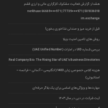
هشدار: گزارش فعالیت مشکوک کارگزاری مالی و ارزی قشم
501036018 | 971***77739 | 971***66669 nerkhuae
irn.exchange
قبل از خرید میز و صندلی غذاخوری بخون!
روش های تامین امنیت ویلا
بررسی شماره UID در امارات (UAE Unified Number)
Real Company Bio: The Rising Star of UAE’s Business Directories
هزینه کلاس خصوصی زبان 1403 (انگلیسی – آلمانی – فرانسه –
استانبولی)
مهارت‌ها و ویژگی‌های اساسی برای یک بلاگر حرفه‌ای
ثبت شرکت در دبی در سال ۱۴۰۳