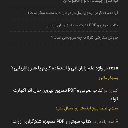
گیم سرور چیست؛ ۵ نوع محبوب آن
آیا مصرف قرص پنتوپرازول در درمان درد معده موثر است؟
کتاب صوتی و PDF قدرت جذبه از برایان تریسی
فروش سفارشی کارنامه چه سرویسی است؟
reza
در
واژه علم بازاریابی را استفاده کنیم یا هنر بازاریابی؟
بسیار عالی
کبری
در
کتاب صوتی و PDF تمرین نیروی حال اثر اکهارت
توله
سلام. لطفا پیج اینستا رو ارسال کنید
قاسم بلقدر
در
کتاب صوتی و PDF معجزه شکرگزاری از راندا