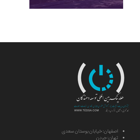
اصفهان: خیابان بوستان سعدی
تهران: جردن