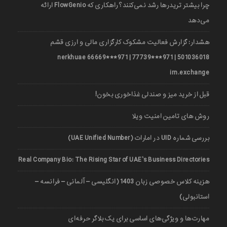
چرا بیشتر تریدرها رشد نمی‌کنند؟ راهکاری که FlowGenio ارائه
می‌دهد
هشدار: گزارش فعالیت مشکوک کارگزاری مالی و ارزی قشم
501036018 | 971***77739 | 971***66669 nerkhuae
irn.exchange
قبل از خرید میز و صندلی غذاخوری بخون!
روش های تامین امنیت ویلا
بررسی شماره UID در امارات (UAE Unified Number)
Real Company Bio: The Rising Star of UAE’s Business Directories
هزینه کلاس خصوصی زبان 1403 (انگلیسی – آلمانی – فرانسه –
استانبولی)
مهارت‌ها و ویژگی‌های اساسی برای یک بلاگر حرفه‌ای