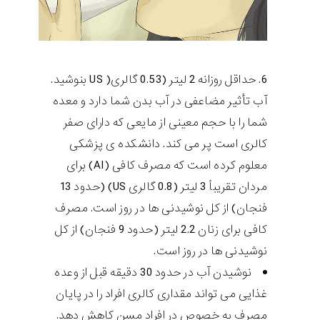
حداقل روزانه 2 لیتر (0.53 گالری( US بنوشید.
آب تأثیر مضاعفی در آب بدن شما دارد و معده
شما را با حجم معینی از مایعی که دارای صفر
کالری است پر می کند. دانشکده ی پزشکی
معلوم كرده است كه مصرف كافی (AI) برای
مردان تقریباً 3 لیتر (0.8 گالری US) (حدود 13
فنجان) از كل نوشیدنی ها در روز است. مصرف
کافی برای زنان 2.2 لیتر (حدود 9 فنجان) از کل
نوشیدنی ها در روز است.
نوشیدن آب در حدود 30 دقیقه قبل از وعده
غذایی می تواند مقداری کالری افراد را در پایان
مصرف به خصوص در افراد مسن کاهش دهد.