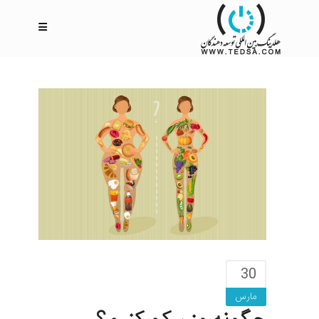
30
مارس