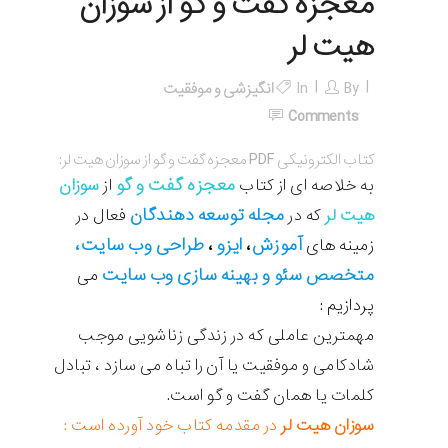
معجزه گفت و گو از سوزان
هیت لر
By
In
انگیزشی و موفقیت
Comments
کتاب الکترونیکی PDF معجزه گفت و گو از سوزان هیت لر:
معجزه گفت و گو
به خلاصه ای از کتاب
از
سوزان
مجله
توسعه دهندگان
هیت لر
که در
فعال در
آموزش
ایزو
طراحی وب سایت،
زمینه های
،
،
متخصص سئو و بهینه سازی وب سایت
می
پردازیم :
مهمترین عاملی که در زندگی زناشویی موجب
شادکامی و موفقیت یا آن را تباه می سازد ، تبادل
کلمات یا همان گفت و گو است.
سوزان هیت لر
در مقدمه کتاب خود آورده است :