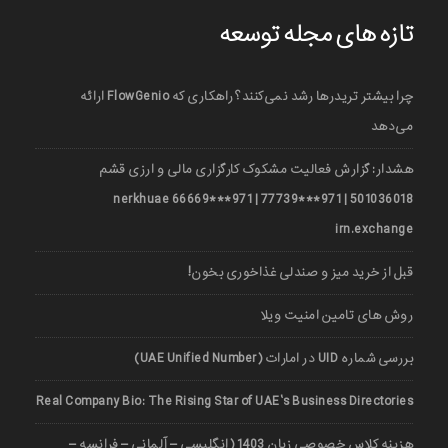
تازه های مجله توسعه
چرا بیشتر تریدرها رشد نمی‌کنند؟ راهکاری که FlowGenio ارائه
می‌دهد
هشدار: گزارش فعالیت مشکوک کارگزاری مالی و ارزی قشم
501036018 | 971***77739 | 971***66669 nerkhuae
irn.exchange
قبل از خرید میز و صندلی غذاخوری بخون!
روش های تامین امنیت ویلا
بررسی شماره UID در امارات (UAE Unified Number)
Real Company Bio: The Rising Star of UAE’s Business Directories
هزینه کلاس خصوصی زبان 1403 (انگلیسی – آلمانی – فرانسه –