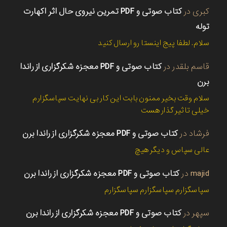
کبری
در
کتاب صوتی و PDF تمرین نیروی حال اثر اکهارت
توله
سلام. لطفا پیج اینستا رو ارسال کنید
قاسم بلقدر
در
کتاب صوتی و PDF معجزه شکرگزاری از راندا
برن
سلام وقت بخیر ممنون بابت این کار بی نهایت سپاسگزارم
خیلی تاثیر گذار هست
فرشاد
در
کتاب صوتی و PDF معجزه شکرگزاری از راندا برن
عالی سپاس و دیگر هیچ
majid
در
کتاب صوتی و PDF معجزه شکرگزاری از راندا برن
سپاسگزارم سپاسگزارم سپاسگزارم
سپهر
در
کتاب صوتی و PDF معجزه شکرگزاری از راندا برن