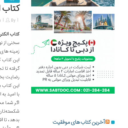
کتاب الکترونیکی PDF آیا 
n
By
کتاب الکترونیکی PDF آیا تو آن نیمه گمشده ام
سخنی از ن
زمینه های
این کتاب ک
گرفته تا ت
رضایت بخش
این کتاب ب
با امید به
اگر شما مج
شکسته‌تان 
بدهد، تا
ان
آخرین کتاب های موفقیت