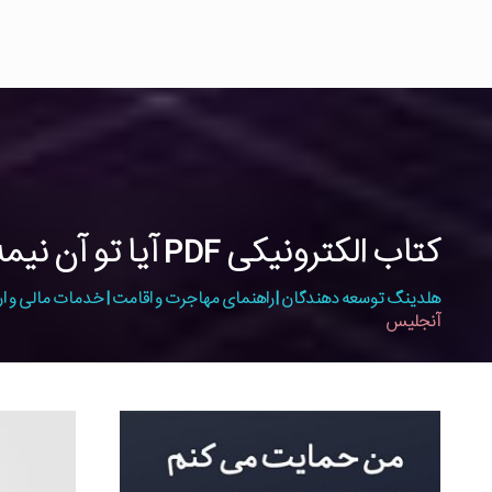
کتاب الکترونیکی PDF آیا تو آن نیمه گمشده ام هستی از باربارا دی آنجلیس
هلدینگ توسعه دهندگان | راهنمای مهاجرت و اقامت | خدمات مالی و ار
آنجلیس