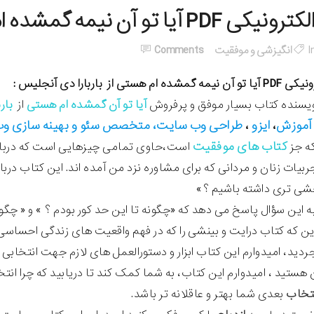
تو آن نیمه گمشده ام هستی از باربارا دی آنجلیس
I
انگیزشی و موفقیت
Comments
 هستی از باربارا دی آنجلیس :
ویسنده کتاب بسیار موفق و پرفروش
آیا تو آن گمشده ام هستی
از
بار
آموزش
ایزو
طراحی وب سایت، متخصص سئو و بهینه سازی و
،
،
کتاب های موفقیت
ه جز
است،حاوی تمامی چیزهایی است که دربا
جربیات زنان و مردانی که برای مشاوره نزد من آمده اند. این کتاب در
ی تری داشته باشیم ؟»
ه این سؤال پاسخ می دهد که «چگونه تا این حد کور بودم ؟ » و « چگون
 این که کتاب درایت و بینشی را که در فهم واقعیت های زندگی احساسی 
ردید، امیدوارم این کتاب ابزار و دستورالعمل های لازم جهت انتخابی س
هستید ، امیدوارم این کتاب، به شما کمک کند تا دریابید که چرا انتخا
تخاب
بعدی شما بهتر و عاقلانه تر باشد.