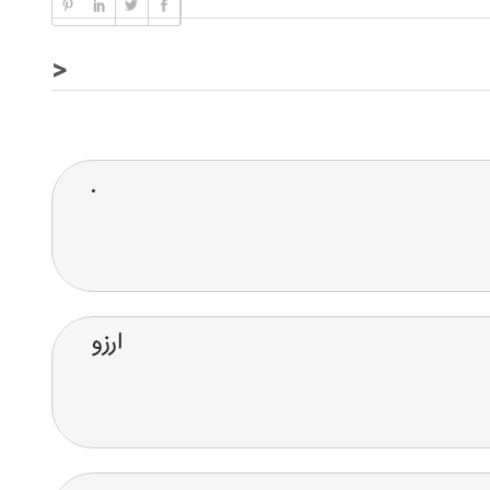
<
.
ارزو