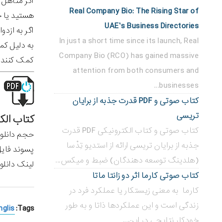
اگر متأهل 
Real Company Bio: The Rising Star of
هستید یا خ
UAE’s Business Directories
اگر به ازد
In just a short time since its launch, Real
به دلیل کم
Company Bio (RCO) has gained massive
کمک کنند ت
attention from both consumers and
businesses...
کتاب صوتی و PDF قدرت جذبه از برایان
تریسی
کتاب الکترونیکی PDF رایگان آیا تو آن ن
کتاب صوتی و کتاب الکترونیکی PDF قدرت
حجم دانلود: 246 صفحه – b
جذبه از برایان تریسی ارائه از استدیو تِدْسا
پسوند فایل: F
(هلدینگ توسعه دهندگان) ضبط و میکس...
لینک دانلود
کتاب صوتی کارما اثر دو زانتا ماتا
کارما به معنی زیستکار یا عملکرد فرد در
زندگی است و این عملکردها ذاتا و به طور
Tags:
nglis
خودکار نتایجی در این...