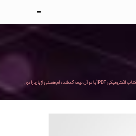
کتاب الکترونیکی PDF آیا تو آن نیمه گمشده ام هستی از باربارا دی