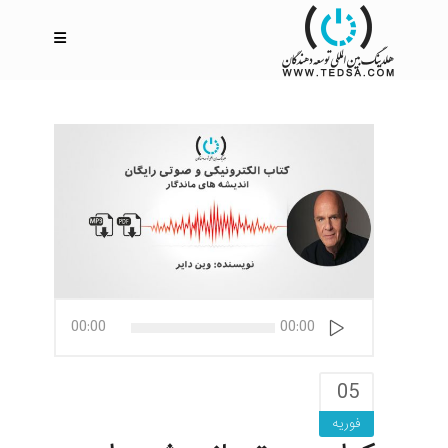
پخش‌کننده
00:00
00:00
صوت
05
فوریه