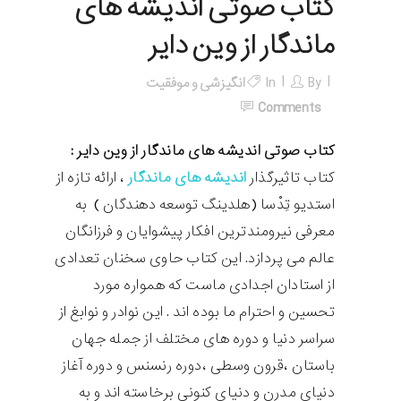
کتاب صوتی اندیشه های
ماندگار از وین دایر
By
In
انگیزشی و موفقیت
Comments
کتاب صوتی اندیشه های ماندگار از وین دایر :
کتاب تاثیرگذار
اندیشه های ماندگار
، ارائه تازه از
استدیو تِدْسا (هلدینگ توسعه دهندگان ) به
معرفی نیرومندترین افکار پیشوایان و فرزانگان
عالم می پردازد. این کتاب حاوی سخنان تعدادی
از استادان اجدادی ماست که همواره مورد
تحسین و احترام ما بوده اند . این نوادر و نوابغ از
سراسر دنیا و دوره های مختلف از جمله جهان
باستان ،قرون وسطی ،دوره رنسنس و دوره آغاز
دنیای مدرن و دنیای کنونی برخاسته اند و به