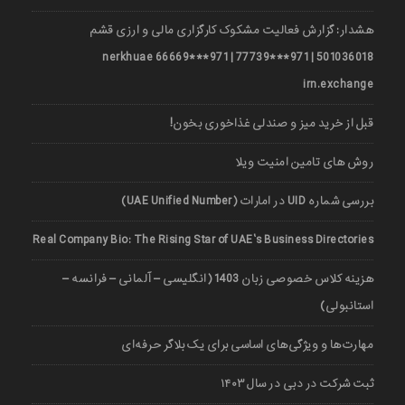
هشدار: گزارش فعالیت مشکوک کارگزاری مالی و ارزی قشم
501036018 | 971***77739 | 971***66669 nerkhuae
irn.exchange
قبل از خرید میز و صندلی غذاخوری بخون!
روش های تامین امنیت ویلا
بررسی شماره UID در امارات (UAE Unified Number)
Real Company Bio: The Rising Star of UAE’s Business Directories
هزینه کلاس خصوصی زبان 1403 (انگلیسی – آلمانی – فرانسه –
استانبولی)
مهارت‌ها و ویژگی‌های اساسی برای یک بلاگر حرفه‌ای
ثبت شرکت در دبی در سال ۱۴۰۳