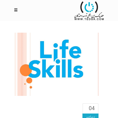
04
دسامبر