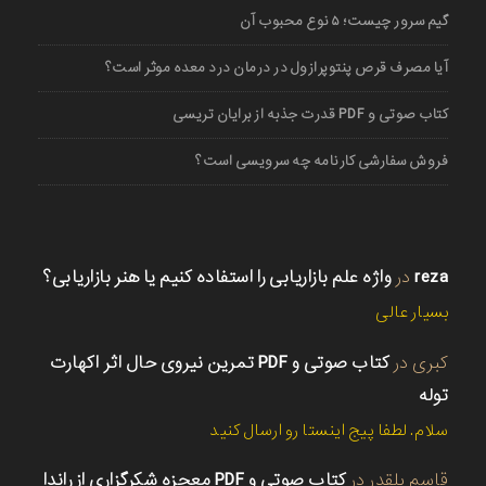
گیم سرور چیست؛ ۵ نوع محبوب آن
آیا مصرف قرص پنتوپرازول در درمان درد معده موثر است؟
کتاب صوتی و PDF قدرت جذبه از برایان تریسی
فروش سفارشی کارنامه چه سرویسی است؟
reza
در
واژه علم بازاریابی را استفاده کنیم یا هنر بازاریابی؟
بسیار عالی
کبری
در
کتاب صوتی و PDF تمرین نیروی حال اثر اکهارت
توله
سلام. لطفا پیج اینستا رو ارسال کنید
قاسم بلقدر
در
کتاب صوتی و PDF معجزه شکرگزاری از راندا