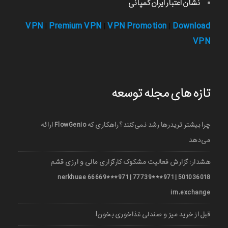
نشان اعتبار ایران کمپانی
VPN
Premium VPN
VPN Promotion
Download
|
|
|
VPN
تازه های مجله توسعه
چرا بیشتر تریدرها رشد نمی‌کنند؟ راهکاری که FlowGenio ارائه
می‌دهد
هشدار: گزارش فعالیت مشکوک کارگزاری مالی و ارزی قشم
501036018 | 971***77739 | 971***66669 nerkhuae
irn.exchange
قبل از خرید میز و صندلی غذاخوری بخون!