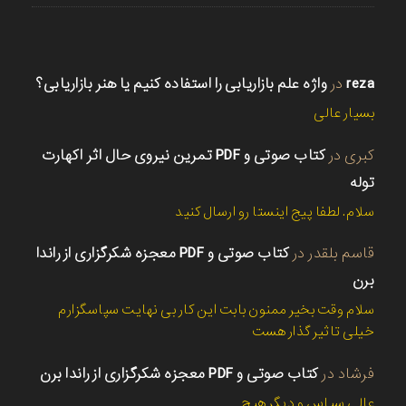
reza
در
واژه علم بازاریابی را استفاده کنیم یا هنر بازاریابی؟
بسیار عالی
کبری
در
کتاب صوتی و PDF تمرین نیروی حال اثر اکهارت
توله
سلام. لطفا پیج اینستا رو ارسال کنید
قاسم بلقدر
در
کتاب صوتی و PDF معجزه شکرگزاری از راندا
برن
سلام وقت بخیر ممنون بابت این کار بی نهایت سپاسگزارم
خیلی تاثیر گذار هست
فرشاد
در
کتاب صوتی و PDF معجزه شکرگزاری از راندا برن
عالی سپاس و دیگر هیچ