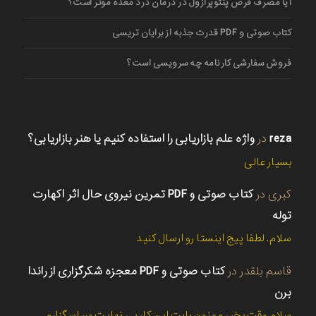
آیا مصرف قرص پنتوپرازول در درمان درد معده موثر است؟
کتاب صوتی و PDF قدرت جذبه از برایان تریسی
فروش سفارشی کارنامه چه سرویسی است؟
reza
در
واژه علم بازاریابی را استفاده کنیم یا هنر بازاریابی؟
بسیار عالی
کبری
در
کتاب صوتی و PDF تمرین نیروی حال اثر اکهارت
توله
سلام. لطفا پیج اینستا رو ارسال کنید
قاسم بلقدر
در
کتاب صوتی و PDF معجزه شکرگزاری از راندا
برن
سلام وقت بخیر ممنون بابت این کار بی نهایت سپاسگزارم