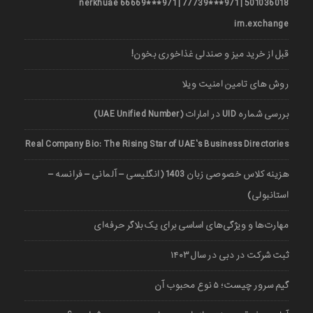
501036018 | 971***77739 | 971***66669 nerkhuae
irn.exchange
قبل از خرید میز و صندلی غذاخوری بخون!
روش های تامین امنیت ویلا
بررسی شماره UID در امارات (UAE Unified Number)
Real Company Bio: The Rising Star of UAE’s Business Directories
هزینه کلاس خصوصی زبان 1403 (انگلیسی – آلمانی – فرانسه –
استانبولی)
مهارت‌ها و ویژگی‌های اساسی برای یک بلاگر حرفه‌ای
ثبت شرکت در دبی در سال ۱۴۰۳
گیم سرور چیست؛ ۵ نوع محبوب آن