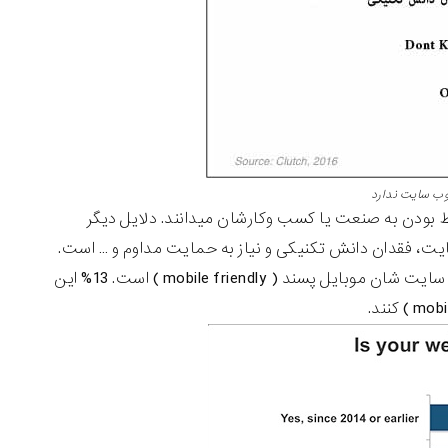
یت ندارد
ط بودن به صنعت یا کسب وکارشان میدانند. دلایل دیگر
یت، فقدان دانش تکنیکی و نیاز به حمایت مداوم و … است.
3/2 کسب وکارهایی که وب سایت داشته اند ( 68% آن ها ) بیان کرده اند که وب سایت شان موبایل پسند ( mobile friendly ) است. 13% این