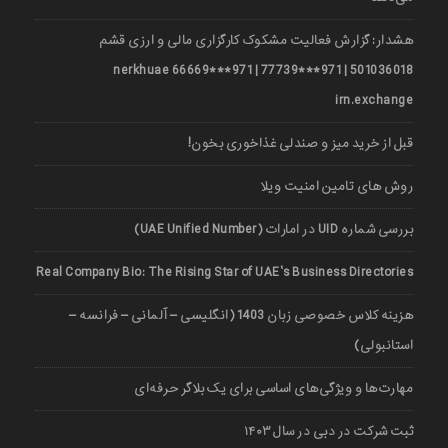
هشدار: گزارش فعالیت مشکوک کارگزاری مالی و ارزی قشم
501036018 | 971***77739 | 971***66669 nerkhuae
irn.exchange
قبل از خرید میز و صندلی غذاخوری بخون!
روش های تامین امنیت ویلا
بررسی شماره UID در امارات (UAE Unified Number)
Real Company Bio: The Rising Star of UAE’s Business Directories
هزینه کلاس خصوصی زبان 1403 (انگلیسی – آلمانی – فرانسه –
استانبولی)
مهارت‌ها و ویژگی‌های اساسی برای یک بلاگر حرفه‌ای
ثبت شرکت در دبی در سال ۱۴۰۳