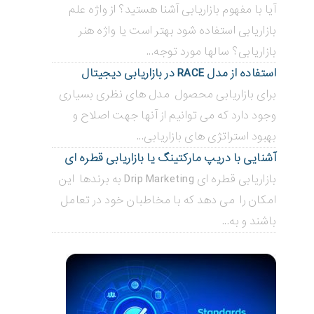
آیا با مفهوم بازاریابی آشنا هستید؟ از واژه علم
بازاریابی استفاده شود بهتر است یا واژه هنر
بازاریابی؟ سالها مورد توجه...
استفاده از مدل RACE در بازاریابی دیجیتال
برای بازاریابی محصول مدل های نظری بسیاری
وجود دارد که می توانیم از آنها جهت اصلاح و
بهبود استراتژی های بازاریابی...
آشنایی با دریپ مارکتینگ یا بازاریابی قطره ای
بازاریابی قطره ای Drip Marketing به برندها این
امکان را می دهد که با مخاطبان خود در تعامل
باشند و به...