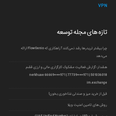
VPN
تازه های مجله توسعه
چرا بیشتر تریدرها رشد نمی‌کنند؟ راهکاری که FlowGenio ارائه
می‌دهد
هشدار: گزارش فعالیت مشکوک کارگزاری مالی و ارزی قشم
501036018 | 971***77739 | 971***66669 nerkhuae
irn.exchange
قبل از خرید میز و صندلی غذاخوری بخون!
روش های تامین امنیت ویلا