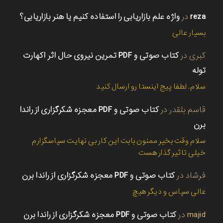
reza
در
واژه علم بازاریابی را استفاده کنیم یا هنر بازاریابی؟
بسیار عالی
کبری
در
کتاب صوتی و PDF تمرین نیروی حال اثر اکهارت
توله
سلام. لطفا پیج اینستا رو ارسال کنید
قاسم بلقدر
در
کتاب صوتی و PDF معجزه شکرگزاری از راندا
برن
سلام وقت بخیر ممنون بابت این کار بی نهایت سپاسگزارم
خیلی تاثیر گذار هست
فرشاد
در
کتاب صوتی و PDF معجزه شکرگزاری از راندا برن
عالی سپاس و دیگر هیچ
majid
در
کتاب صوتی و PDF معجزه شکرگزاری از راندا برن