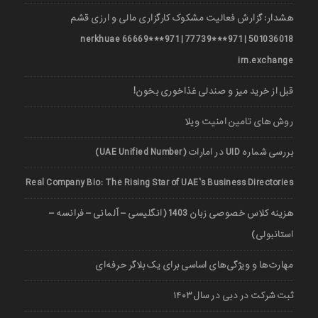
هشدار: گزارش فعالیت مشکوک کارگزاری مالی و ارزی قشم
501036018 | 971***77739 | 971***66669 nerkhuae
irn.exchange
قبل از خرید میز و صندلی غذاخوری بخون!
روش های تامین امنیت ویلا
بررسی شماره UID در امارات (UAE Unified Number)
Real Company Bio: The Rising Star of UAE’s Business Directories
هزینه کلاس خصوصی زبان 1403 (انگلیسی – آلمانی – فرانسه –
استانبولی)
مهارت‌ها و ویژگی‌های اساسی برای یک بلاگر حرفه‌ای
ثبت شرکت در دبی در سال ۱۴۰۳