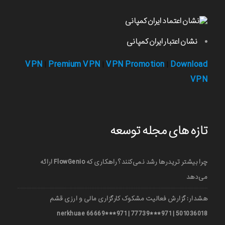
نشان اعتبار ایران کمپانی
VPN
Premium VPN
VPN Promotion
Download
|
|
|
VPN
تازه های مجله توسعه
چرا بیشتر تریدرها رشد نمی‌کنند؟ راهکاری که FlowGenio ارائه
می‌دهد
هشدار: گزارش فعالیت مشکوک کارگزاری مالی و ارزی قشم
501036018 | 971***77739 | 971***66669 nerkhuae