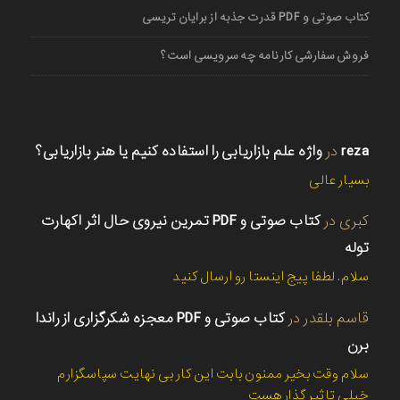
کتاب صوتی و PDF قدرت جذبه از برایان تریسی
فروش سفارشی کارنامه چه سرویسی است؟
reza
در
واژه علم بازاریابی را استفاده کنیم یا هنر بازاریابی؟
بسیار عالی
کبری
در
کتاب صوتی و PDF تمرین نیروی حال اثر اکهارت
توله
سلام. لطفا پیج اینستا رو ارسال کنید
قاسم بلقدر
در
کتاب صوتی و PDF معجزه شکرگزاری از راندا
برن
سلام وقت بخیر ممنون بابت این کار بی نهایت سپاسگزارم
خیلی تاثیر گذار هست