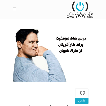
09
مارس