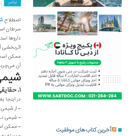
نوامبر
شی
اصطلاح
سرطان است.
داروها است
اثربخشی آن
ممکن است ل
آن می‌چربد
شیمی 
۱. حقایقی سریع و گذرا در مورد شیمی درمانی
در اینجا ب
– از شیمی 
– شیمی درم
– ممکن است
آخرین کتاب های موفقیت
– بسته به 