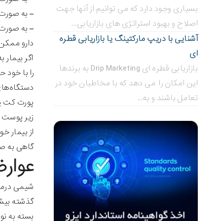
بسیاری وجود دارد که می توانیم از آنها جهت
– به صورت 
اصلاح و بهبود استراتژی های بازاریابی...
– به صورت 
آشنایی با دریپ مارکتینگ یا بازاریابی قطره
دارو ممکن 
ای
اگر بیمار 
بازاریابی قطره ای Drip Marketing به برندها
را با خود ح
این امکان را می دهد که با مخاطبان خود در
دستگاه‌های
تعامل باشند و به...
پورت کت یک
زیر پوست س
از بیمار خو
گاهی به صو
عوار
شیمی درما
گذشته بیشت
بسته به نو