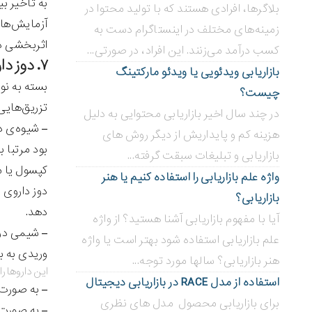
به تاخیر بی
بلاگر‌ها، افرادی هستند که با تولید محتوا در
آزمایش‌ها
زمینه‌های مختلف در اینستاگرام دست به
اثربخشی در
کسب درآمد می‌زنند. این افراد، در صورتی...
۷. دوز دارو چگونه برای بیمار تعیین و به او داده می‌شود؟
بازاریابی ویدئویی ‌یا ویدئو مارکتینگ
بسته به نو
چیست؟
تزریق‌هایی
در چند سال اخیر بازاریابی محتوایی به دلیل
– شیوه‌ی د
هزینه کم و پایداریش از دیگر روش های
بود مرتبا 
بازاریابی و تبلیغات سبقت گرفته...
کپسول یا م
واژه علم بازاریابی را استفاده کنیم یا هنر
دوز داروی 
بازاریابی؟
دهد.
آیا با مفهوم بازاریابی آشنا هستید؟ از واژه
– شیمی‌ در
علم بازاریابی استفاده شود بهتر است یا واژه
وریدی به ب
هنر بازاریابی؟ سالها مورد توجه...
این داروها را
استفاده از مدل RACE در بازاریابی دیجیتال
– به صورت 
برای بازاریابی محصول مدل های نظری
– به صورت 