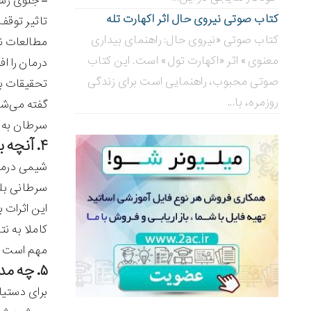
– جلوی رشد
کتاب صوتی نیروی حال اثر اکهارت تله
تاثیر توقف
کتاب صوتی «نیروی حال: راهنمای بیداری
مطالعات نش
معنوی» اثر «اکهارت تول» است. این کتاب
درمان را ا
صوتی محبوب، راهنمایی است برای زندگی
تحقیقات ب
روزمره، با...
گفته می‌شو
سرطان به ک
۴. آنچه باید انتظار داشت
شیمی درمان
سرطانی بلک
این اثرات ب
کاملا به نت
مهم است که
۵. چه مدت طول می‌کشد؟
برای دستی