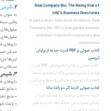
Real Company Bio: The Rising Star of
۲.
شیمی 
UAE’s Business Directories
به عنوان ب
In just a short time since its launch, Real
وقتی سرطان
Company Bio (RCO) has gained massive
سلول‌های ب
attention from both consumers and
سلول‌های مف
businesses...
داروهای شی
کتاب صوتی و PDF قدرت جذبه از برایان
ممکن است ا
تریسی
این‌ها می‌
کتاب صوتی و کتاب الکترونیکی PDF قدرت
سرطانی بخ
جذبه از برایان تریسی ارائه از استدیو تِدْسا
۳. شیمی درمانی چه کاری انجام می‌دهد؟
(هلدینگ توسعه دهندگان) ضبط و میکس...
داروهای شی
کتاب صوتی کارما اثر دو زانتا ماتا
– مانع تقس
کارما به معنی زیستکار یا عملکرد فرد در
– منبع تغذ
زندگی است و این عملکردها ذاتا و به طور
– باعث خود
خودکار نتایجی در این...