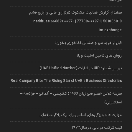
هشدار: گزارش فعالیت مشکوک کارگزاری مالی و ارزی قشم
501036018 | 971***77739 | 971***66669 nerkhuae
irn.exchange
قبل از خرید میز و صندلی غذاخوری بخون!
روش های تامین امنیت ویلا
بررسی شماره UID در امارات (UAE Unified Number)
Real Company Bio: The Rising Star of UAE’s Business Directories
هزینه کلاس خصوصی زبان 1403 (انگلیسی – آلمانی – فرانسه –
استانبولی)
مهارت‌ها و ویژگی‌های اساسی برای یک بلاگر حرفه‌ای
ثبت شرکت در دبی در سال ۱۴۰۳